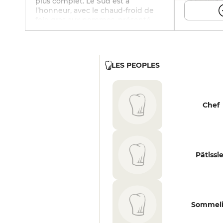
plus complet. Le Sud est à
l’honneur, avec le chaud-froid de
foie gras aux pommes, présenté
comme une tarte feuilletée à la
granny smith sur laquelle repose
un foie gras poêlé et un mi-cuit
rosé et fondant, les filets de
LES PEOPLES
daurade royale nacrés à la peau
croustillante et polenta fondante
dorée au four, pluma de porc
ibérique et crème de maïs au
paprika fumé, une tuile de lard
Chef
croustillante et des frites maison.
Le voyage continue dans la
douceur avec de belles
propositions comme cette très
régressive tartelette au chocolat
Pâtissi
Valrhona 68% et sa crème montée
à la noisette ou le gâteau à l’orange
imbibé au rhum façon baba. En
cave, une soixantaine de
références bien commentée par le
Sommeli
patron et une proposition de vins
au verre. Nous apprenons l'arrivée