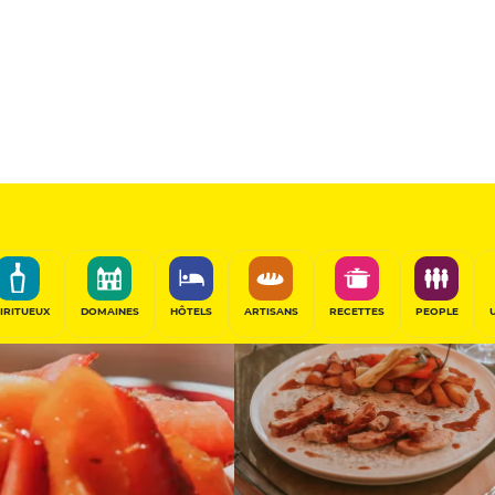
13
/20
Table de Chef
PARTAGER
IRITUEUX
DOMAINES
HÔTELS
ARTISANS
RECETTES
PEOPLE