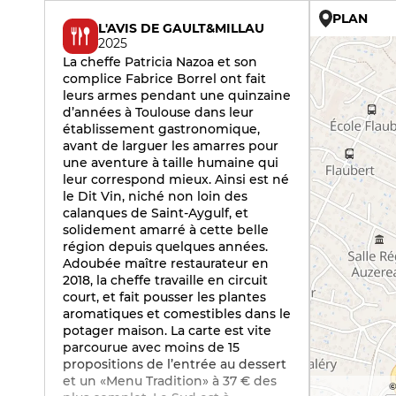
PLAN
L'AVIS DE GAULT&MILLAU
2025
La cheffe Patricia Nazoa et son
complice Fabrice Borrel ont fait
leurs armes pendant une quinzaine
d’années à Toulouse dans leur
établissement gastronomique,
avant de larguer les amarres pour
une aventure à taille humaine qui
leur correspond mieux. Ainsi est né
le Dit Vin, niché non loin des
calanques de Saint-Aygulf, et
solidement amarré à cette belle
région depuis quelques années.
Adoubée maître restaurateur en
2018, la cheffe travaille en circuit
court, et fait pousser les plantes
aromatiques et comestibles dans le
potager maison. La carte est vite
parcourue avec moins de 15
propositions de l’entrée au dessert
et un «Menu Tradition» à 37 € des
©