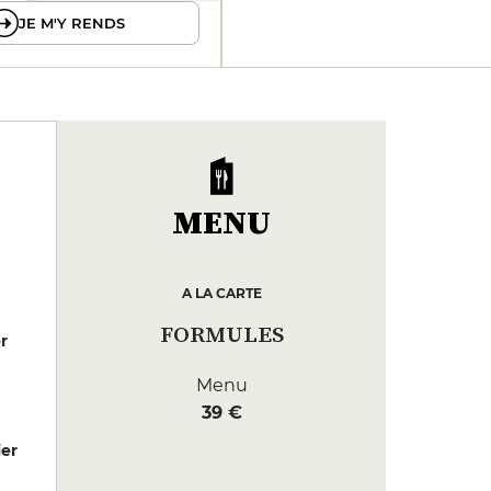
JE M'Y RENDS
MENU
A LA CARTE
FORMULES
er
Menu
39 €
er