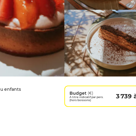
u enfants
Budget
(€)
3 739 
A titre indicatif par pers.
(hors boissons)