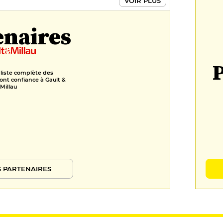
VOIR PLUS
enaires
P
 liste complète des
ont confiance à Gault &
Millau
 PARTENAIRES