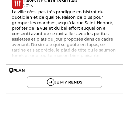
L'AVIS DE GAULT&MILLAU
2025
La ville n'est pas très prodigue en bistrot du
quotidien et de qualité. Raison de plus pour
grimper les marches jusqu'à la rue Saint-Honoré,
profiter de la vue et du bel effort auquel on a
consenti avant de se ravitailler avec les petites
assiettes et plats du jour proposés dans ce cadre
avenant. Du simple qui se goûte en tapas, se
tartine et s'apprécie, le pâté de tête ou le saumon
fumé, et une tourte maison bien plaisante.
PLAN
© OpenMapTiles © OpenStreetMap
JE M'Y RENDS
12h - 14h
12h - 14h
12h - 14h