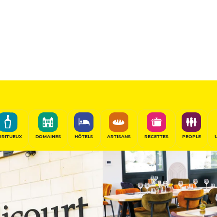
Sponsorisé
PARTAGER
IRITUEUX
DOMAINES
HÔTELS
ARTISANS
RECETTES
PEOPLE