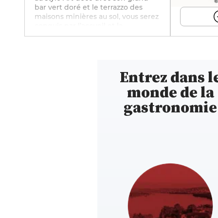
©
bar vert doré et le terrazzo des
maisons minières au sol, vous serez
conquis par l’accueil et la
dégustation raffinée comme l’a
appris le Chef auprès de grands
noms de la gastronomie française.
Chaque jour, un nouveau menu du
Entrez dans l
jour avec entrée, plat et dessert
inspiré de recettes, que les
monde de la
cuisiniers revisitent de quelques
touches contemporaines. Une
gastronomie
adresse à découvrir juste à côté du
chai des vins d’Haillicourt à 15
minutes de Béthune. Un
établissement à suivre sur les
réseaux sociaux : Facebook (@Le-
Clos-dHaillicourt) et Instagram
(@leclosdhaillicourt).