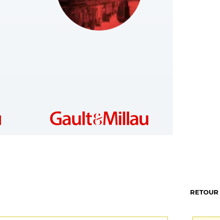
POLAND
https://gaultmillau.com.pl/
RETOUR