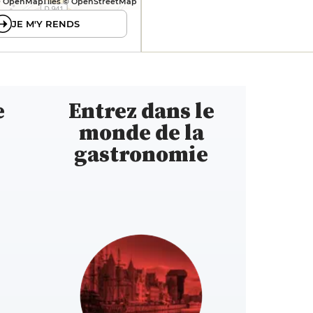
 OpenMapTiles © OpenStreetMap
JE M'Y RENDS
e
Entrez dans le
monde de la
gastronomie