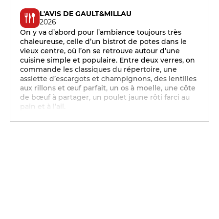
L'AVIS DE GAULT&MILLAU
2026
On y va d’abord pour l’ambiance toujours très
chaleureuse, celle d’un bistrot de potes dans le
vieux centre, où l’on se retrouve autour d’une
cuisine simple et populaire. Entre deux verres, on
commande les classiques du répertoire, une
assiette d’escargots et champignons, des lentilles
aux rillons et œuf parfait, un os à moelle, une côte
de bœuf à partager, un poulet jaune rôti farci au
pain et à l’ail.
19h - 23h30
19h - 23h30
19h - 23h30
19h - 23h30
12h - 14h
19h - 23h30
12h - 14h
19h - 23h30