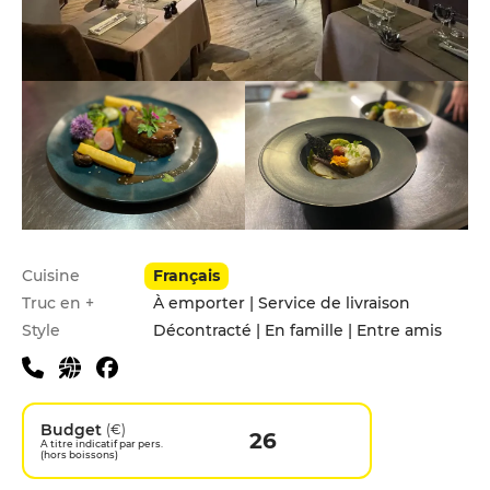
Infos pratiques
Cuisine
Français
Truc en +
À emporter | Service de livraison
Style
Décontracté | En famille | Entre amis
Budget
(€)
26
A titre indicatif par pers.
(hors boissons)