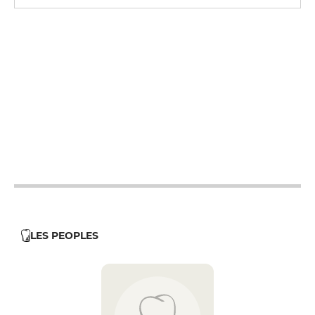
19h - 23h30
12h - 14h
19h - 23h30
12h - 14h
19h - 23h30
12h - 14h
19h - 23h30
12h - 14h
19h - 23h30
19h - 23h30
LES PEOPLES