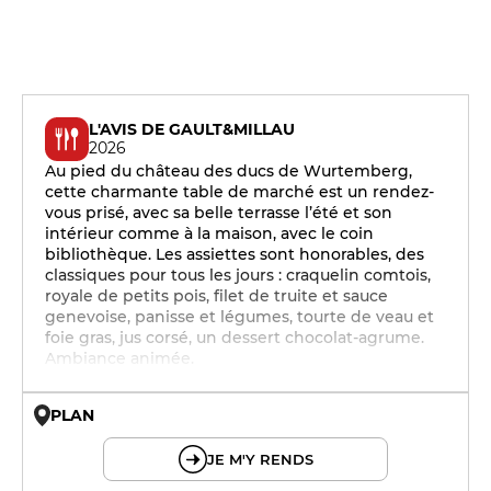
L'AVIS DE GAULT&MILLAU
2026
Au pied du château des ducs de Wurtemberg,
cette charmante table de marché est un rendez-
vous prisé, avec sa belle terrasse l’été et son
intérieur comme à la maison, avec le coin
bibliothèque. Les assiettes sont honorables, des
classiques pour tous les jours : craquelin comtois,
royale de petits pois, filet de truite et sauce
genevoise, panisse et légumes, tourte de veau et
foie gras, jus corsé, un dessert chocolat-agrume.
Ambiance animée.
PLAN
© OpenMapTiles © OpenStreetMap
JE M'Y RENDS