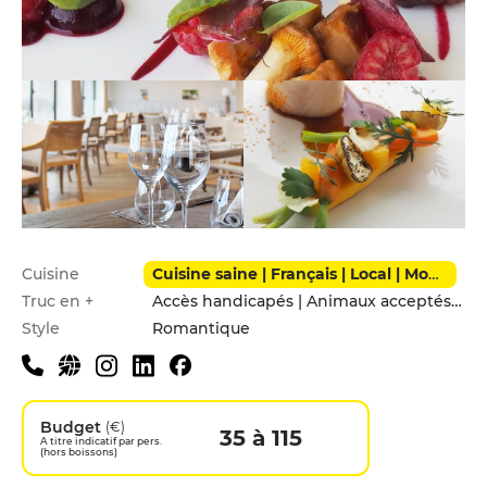
Infos pratiques
Cuisine
Cuisine saine | Français | Local | Moderne | Poissons & Fruits de mer
Truc en +
Accès handicapés | Animaux acceptés | Hébergement | Menu enfants | Parking privé
Style
Romantique
Budget
(€)
35 à 115
A titre indicatif par pers.
(hors boissons)