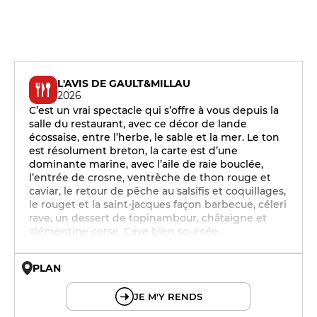
L'AVIS DE GAULT&MILLAU
2026
C’est un vrai spectacle qui s’offre à vous depuis la
salle du restaurant, avec ce décor de lande
écossaise, entre l’herbe, le sable et la mer. Le ton
est résolument breton, la carte est d’une
dominante marine, avec l’aile de raie bouclée,
l’entrée de crosne, ventrèche de thon rouge et
caviar, le retour de pêche au salsifis et coquillages,
le rouget et la saint-jacques façon barbecue, céleri
rave, un dessert de topinambour, châtaigne et
clémentine corse. Cave bien sourcée.
PLAN
© OpenMapTiles © OpenStreetMap
JE M'Y RENDS