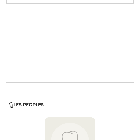
19h - 22h
12h - 14h
19h - 23h30
12h - 14h
19h - 23h30
12h - 14h
19h - 23h30
12h - 14h
19h - 23h30
12h - 14h
19h - 23h30
LES PEOPLES