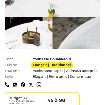
Infos pratiques
Chef
Younesse Bouakkaoui
Cuisine
Français | Traditionnel
Truc en +
Accès handicapés | Animaux acceptés
Style
Elégant | Entre amis | Romantique
Budget
(€)
45 à 98
A titre indicatif par pers.
(hors boissons)