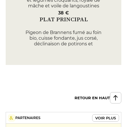
et légumes croquants, royale de
mâche et voile de langoustines
38 €
PLAT PRINCIPAL
Pigeon de Brannens fumé au foin
bio, cuisse fondante, jus corsé,
déclinaison de potirons et
gingembre
46 €
Lotte aux piquillos, jus de
haddock et encre de seiche,
carottes des sables et câpres
42 €
DESSERT
RETOUR EN HAUT
Noisette, vanille et sésame noir
18 €
VOIR PLUS
PARTENAIRES