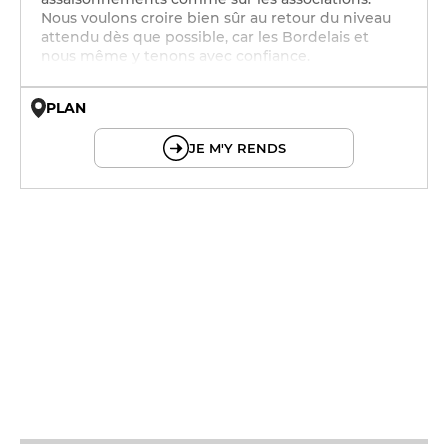
Nous voulons croire bien sûr au retour du niveau
attendu dès que possible, car les Bordelais et
nous même y tenons avec confiance.
PLAN
© OpenMapTiles © OpenStreetMap
JE M'Y RENDS
12h - 14h
19h - 23h30
12h - 14h
19h - 23h30
12h - 14h
19h - 23h30
12h - 14h
19h - 23h30
12h - 14h
19h - 23h30