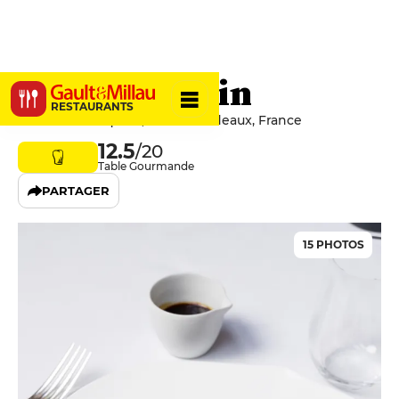
Le Chapon Fin
RESTAURANTS
5 Rue Montesquieu, 33000 Bordeaux, France
12.5
/20
Table Gourmande
PARTAGER
15 PHOTOS