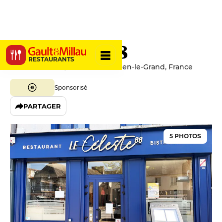
Le Céleste 68
RESTAURANTS
19 Place Patton, 35290 Saint-Méen-le-Grand, France
Sponsorisé
PARTAGER
5 PHOTOS