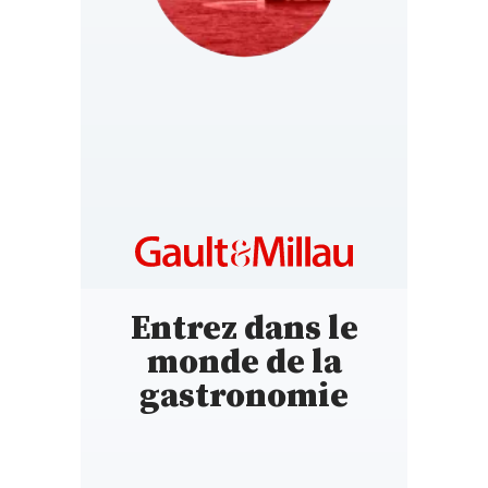
MOROCCO
https://www.gaultmillau.ma
Entrez dans le
monde de la
gastronomie