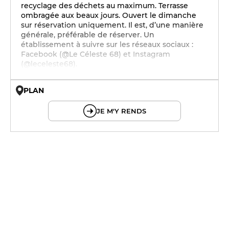
recyclage des déchets au maximum. Terrasse
ombragée aux beaux jours. Ouvert le dimanche
sur réservation uniquement. Il est, d’une manière
générale, préférable de réserver. Un
établissement à suivre sur les réseaux sociaux :
Facebook (@Le Céleste 68) et Instagram
(@leceleste68).
PLAN
© OpenMapTiles © OpenStreetMap
JE M'Y RENDS
12h - 13h30
12h - 13h30
12h - 13h30
19h - 20h30
12h - 13h30
19h - 20h30
12h - 13h30
19h - 20h30