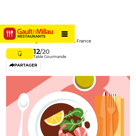
Le Bon Abri
RESTAURANTS
7 Place De l'Eglise, 22120 Hillion, France
12
/20
Table Gourmande
PARTAGER