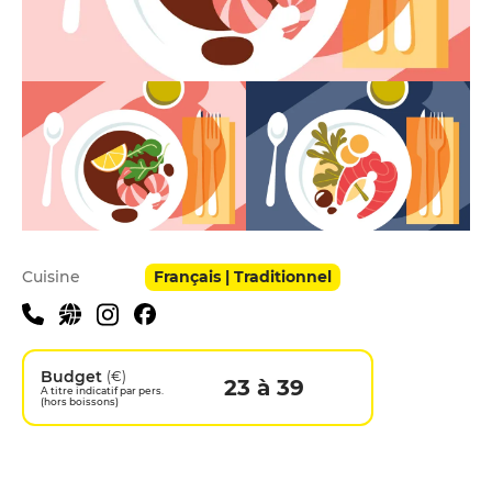
Infos pratiques
Cuisine
Français | Traditionnel
Budget
(€)
23 à 39
A titre indicatif par pers.
(hors boissons)