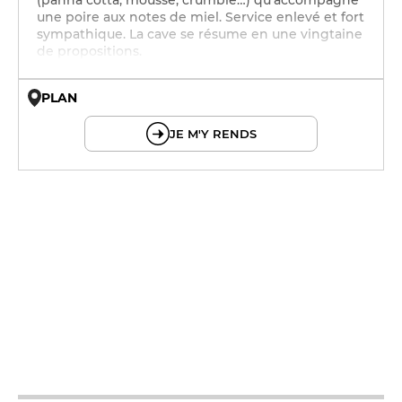
(panna cotta, mousse, crumble…) qu'accompagne
une poire aux notes de miel. Service enlevé et fort
sympathique. La cave se résume en une vingtaine
de propositions.
PLAN
© OpenMapTiles © OpenStreetMap
JE M'Y RENDS
12h - 13h15
19h - 20h15
12h - 13h15
19h - 20h15
12h - 13h15
19h - 20h15
12h - 13h15
19h - 20h15
12h - 13h15