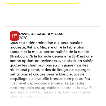
L'AVIS DE GAULT&MILLAU
2026
Sous cette dénomination qui peut paraître
modeste, Patrick Mézière offre la table plus
aboutie et la mieux personnalisée de la rue de
Strasbourg. Si la formule déjeuner à 33 € est une
bonne option, on reviendra avec plaisir en soirée
goûter les champignons au vin jaune morilles
rôties œuf poché, le dos de lieu jaune asperges
petits pois et coques beurre blanc au jus de
coquillage ou la volaille bressane en pot-au-feu
livèche et cappuccino de foie gras. Le cadre
contemporain est agréable et sobre et la cave fait
honneur à la côte chalonnaise, bien pourvue en
givry, mercurey, rully…