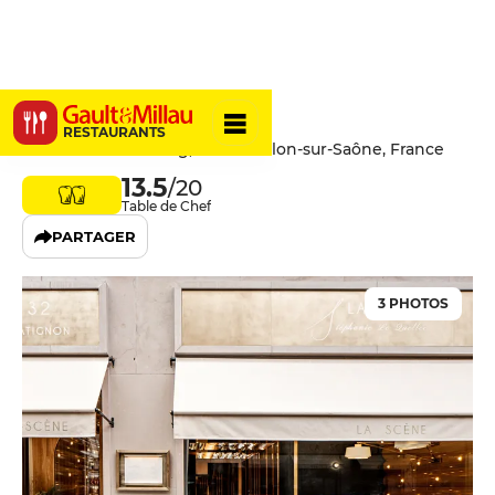
Le Bistrot
RESTAURANTS
31 Rue de Strasbourg, 71100 Chalon-sur-Saône, France
13.5
/20
Table de Chef
PARTAGER
3 PHOTOS