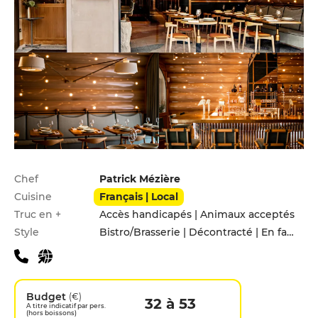
Infos pratiques
Chef
Patrick Mézière
Cuisine
Français | Local
Truc en +
Accès handicapés | Animaux acceptés
Style
Bistro/Brasserie | Décontracté | En famille | Entre amis
Budget
(€)
32 à 53
A titre indicatif par pers.
(hors boissons)