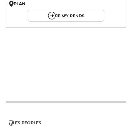
PLAN
© OpenMapTiles © OpenStreetMap
JE M'Y RENDS
12h - 14h
19h - 23h30
12h - 14h
19h - 23h30
12h - 14h
19h - 23h30
12h - 14h
19h - 23h30
12h - 14h
19h - 23h30
LES PEOPLES