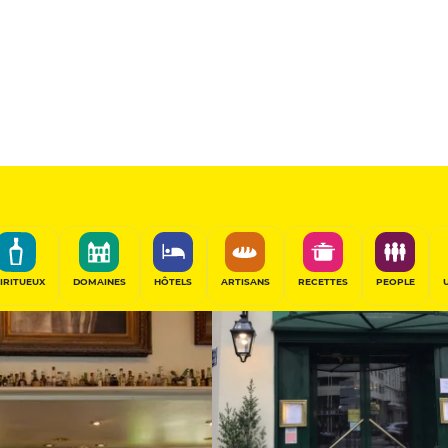
11
/20
Table Gourmande
PARTAGER
IRITUEUX
DOMAINES
HÔTELS
ARTISANS
RECETTES
PEOPLE