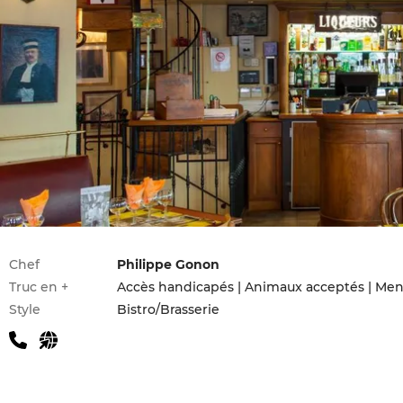
Infos pratiques
Chef
Philippe Gonon
Truc en +
Accès handicapés | Animaux acceptés | Men
Style
Bistro/Brasserie