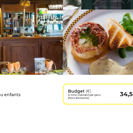
Budget
(€)
34,
u enfants
A titre indicatif par pers.
(hors boissons)