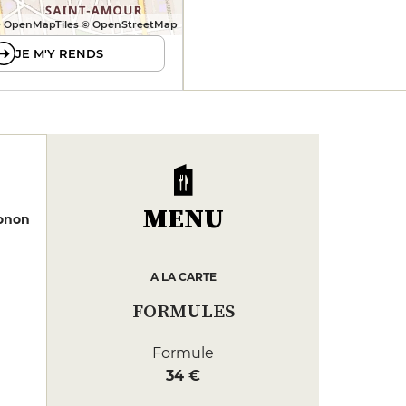
 OpenMapTiles © OpenStreetMap
JE M'Y RENDS
MENU
Gonon
A LA CARTE
FORMULES
Formule
34 €