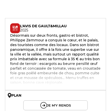
L'AVIS DE GAULT&MILLAU
2025
Désormais sur deux fronts, gastro et bistrot,
Philippe Zemmour a conquis le cœur, et le palais,
des touristes comme des locaux. Dans son bistrot
panoramique, il offre à la fois une superbe vue sur
la ville et la vallée, mais surtout un rapport qualité
prix imbattable avec sa formule à 35 € au très bon
fond de terroir : escargots au beurre persillé œuf
parfait et concassée de tomate, veau en croustade
foie gras poêlé embeurrée de chou, pomme cuite
et crue mousse de spéculoos… Menu truffes en
saison, bonne cave régionale.
PLAN
© OpenMapTiles © OpenStreetMap
JE M'Y RENDS