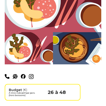
Infos pratiques
Budget
(€)
26 à 48
A titre indicatif par pers.
(hors boissons)