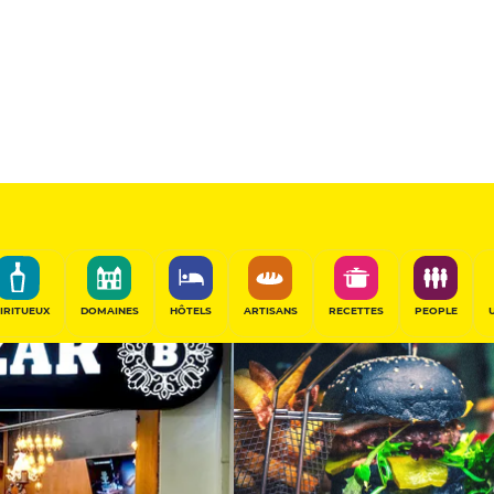
Sponsorisé
PARTAGER
IRITUEUX
DOMAINES
HÔTELS
ARTISANS
RECETTES
PEOPLE