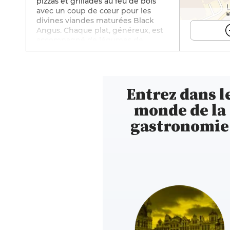
pizzas et grillades au feu de bois
avec un coup de cœur pour les
©
divines viandes maturées Black
Angus. Chaque plat, généreux, est
accompagné de légumes de
saison, de frites maison, de riz ou
de salade selon votre envie. Au
Balthazar 91, on entre soit par la
galerie soit du côté du grand
Entrez dans l
parking gratuit. La véranda, fleurie
avec goût, vous transporte loin du
monde de la
tumulte de la ville pour une pause
zen et paisible. Un établissement à
gastronomie
suivre sur les réseaux sociaux :
Instagram (@lebalthazar91).