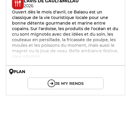
L'AVIS DE GAULT&MILLAU
2026
Ouvert dès le mois d'avril, ce Balaou est un
classique de la vie touristique locale pour une
bonne détente gourmande et marine entre
copains. Sur l'ardoise, les produits de l'océan et du
cru sont mignotés avec des idées et du soin, les
couteaux en persillade, la fricassée de poulpe, les
moules et les poissons du moment, mais aussi le
magret ou la joue de veau. Belle ambiance festive,
cave adaptée.
PLAN
© OpenMapTiles © OpenStreetMap
JE M'Y RENDS
12h - 14h
19h - 23h30
12h - 14h
19h - 23h30