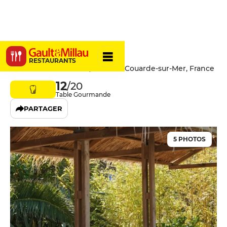
Le Balaou
RESTAURANTS
Avenue de Nouralène, 17670 La Couarde-sur-Mer, France
12
/20
Table Gourmande
PARTAGER
5 PHOTOS