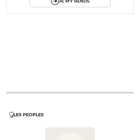
JE M'Y RENDS
12h - 14h
19h - 23h30
12h - 14h
19h - 23h30
12h - 14h
19h - 23h30
12h - 14h
19h - 23h30
12h - 14h
19h - 23h30
LES PEOPLES