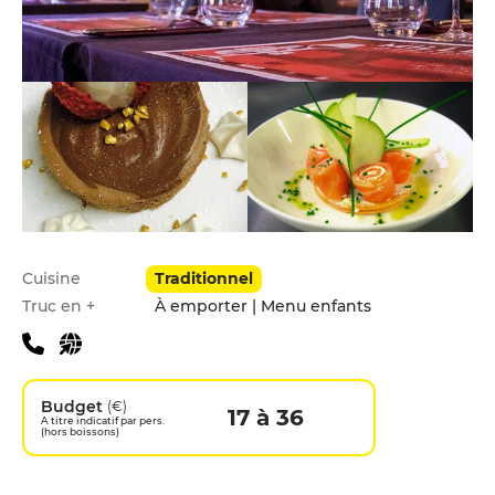
Infos pratiques
Cuisine
Traditionnel
Truc en +
À emporter | Menu enfants
Budget
(€)
17 à 36
A titre indicatif par pers.
(hors boissons)