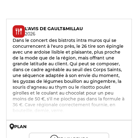
L'AVIS DE GAULT&MILLAU
2026
Dans le concert des bistrots intra muros qui se
concurrencent à l'euro près, le 26 tire son épingle
avec une ardoise lisible et plaisante, plus proche
de la mode que de la région, mais offrant une
grande latitude au client. Qui peut se composer,
dans ce cadre agréable au seuil des Corps Saints,
une séquence adaptée à son envie du moment,
les gyozas de légumes bouillon au gingembre, la
souris d'agneau au thym ou le risotto poulet
girolles et le coulant au chocolat pour un peu
moins de 50 €, s'il ne pioche pas dans la formule à
36 €. Cave régionale correctement fournie, en
bouteille, demie, verre.
PLAN
© OpenMapTiles © OpenStreetMap