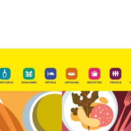
12
/20
Table Gourmande
PARTAGER
IRITUEUX
DOMAINES
HÔTELS
ARTISANS
RECETTES
PEOPLE