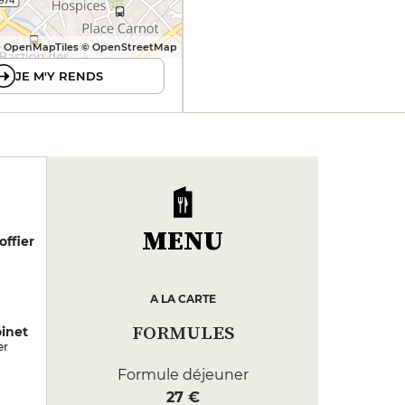
 OpenMapTiles © OpenStreetMap
JE M'Y RENDS
MENU
ffier
A LA CARTE
FORMULES
inet
er
Formule déjeuner
27 €