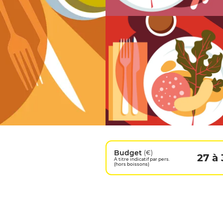
Budget
(€)
27 à 
A titre indicatif par pers.
(hors boissons)