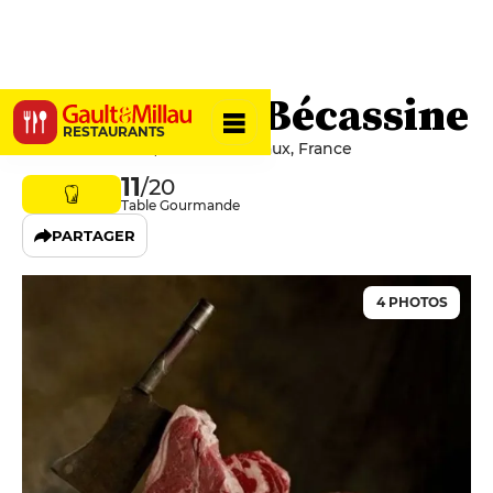
La Table de Bécassine
RESTAURANTS
32 Cours Pasteur, 33000 Bordeaux, France
11
/20
Table Gourmande
PARTAGER
4 PHOTOS