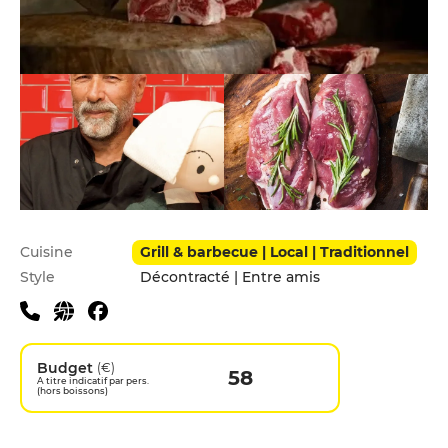
Infos pratiques
Cuisine
Grill & barbecue | Local | Traditionnel
Style
Décontracté | Entre amis
Budget
(€)
58
A titre indicatif par pers.
(hors boissons)