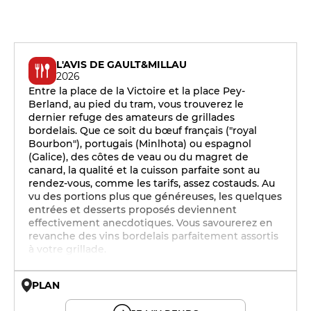
L'AVIS DE GAULT&MILLAU
2026
Entre la place de la Victoire et la place Pey-
Berland, au pied du tram, vous trouverez le
dernier refuge des amateurs de grillades
bordelais. Que ce soit du bœuf français ("royal
Bourbon"), portugais (Minlhota) ou espagnol
(Galice), des côtes de veau ou du magret de
canard, la qualité et la cuisson parfaite sont au
rendez-vous, comme les tarifs, assez costauds. Au
vu des portions plus que généreuses, les quelques
entrées et desserts proposés deviennent
effectivement anecdotiques. Vous savourerez en
revanche des vins bordelais parfaitement assortis
à votre grillade.
PLAN
© OpenMapTiles © OpenStreetMap