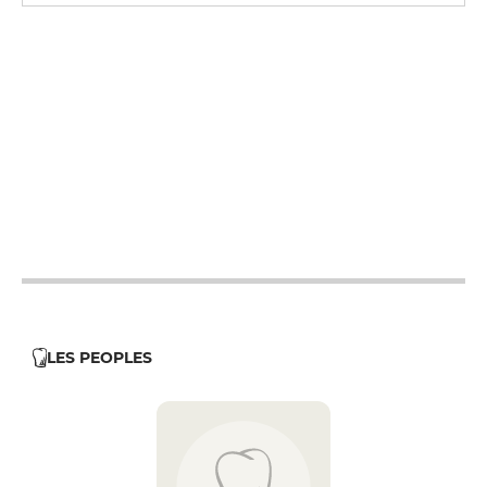
12h - 14h
19h - 23h30
12h - 14h
19h - 23h30
12h - 14h
19h - 23h30
12h - 14h
19h - 23h30
12h - 14h
19h - 23h30
LES PEOPLES