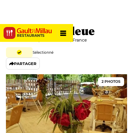
La Source Bleue
RESTAURANTS
17 Route Du Val, 25110 Cusance, France
Sélectionné
PARTAGER
2 PHOTOS