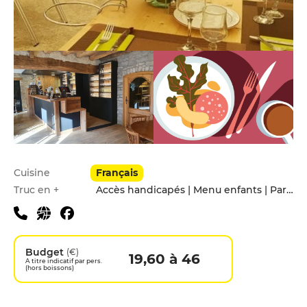
Infos pratiques
Cuisine
Français
Truc en +
Accès handicapés | Menu enfants | Parking privé
Budget
(€)
19,60 à 46
A titre indicatif par pers.
(hors boissons)