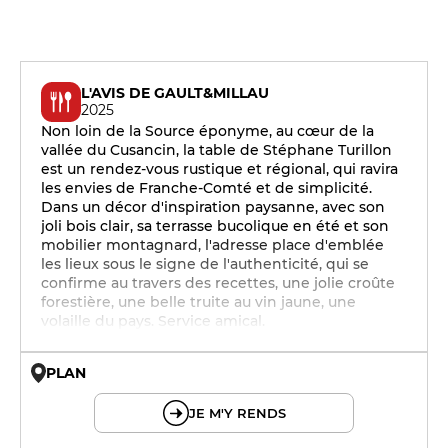
L'AVIS DE GAULT&MILLAU
2025
Non loin de la Source éponyme, au cœur de la
vallée du Cusancin, la table de Stéphane Turillon
est un rendez-vous rustique et régional, qui ravira
les envies de Franche-Comté et de simplicité.
Dans un décor d'inspiration paysanne, avec son
joli bois clair, sa terrasse bucolique en été et son
mobilier montagnard, l'adresse place d'emblée
les lieux sous le signe de l'authenticité, qui se
confirme au travers des recettes, une jolie croûte
forestière, une belle truite au vin jaune, une
volaille du pays. Service amical.
PLAN
© OpenMapTiles © OpenStreetMap
JE M'Y RENDS