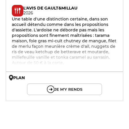
L'AVIS DE GAULT&MILLAU
2026
Une table d'une distinction certaine, dans son
accueil détendu comme dans les propositions
d'assiette. L'ardoise ne déborde pas mais les
propositions sont finement maîtrisées : tarama
maison, foie gras mi-cuit chutney de mangue, filet
de merlu façon meunière crème d'ail, nuggets de
ris de veau ketchup de betterave et moutarde,
millefeuille vanille et tonka caramel au sarrasin.
Autour de 50 € à la carte,
PLAN
© OpenMapTiles © OpenStreetMap
JE M'Y RENDS
12h - 14h
19h - 23h30