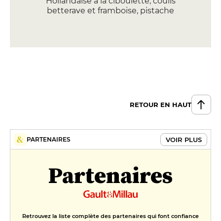
Hollandaise à la ciboulette, coulis
betterave et framboise, pistache
23 €
Rougail de morteau Saucisse de
Morteau, sauce chien, trio de riz
de Camargue IGP
22 €
DESSERT
RETOUR EN HAUT
Riz au lait de coco Coulis de
mangue et safran, tartare de
mangue
VOIR PLUS
PARTENAIRES
10 €
Partenaires
Mille feuilles vanille et tonka,
caramel au Sarrasin
12 €
Retrouvez la liste complète des partenaires qui font confiance