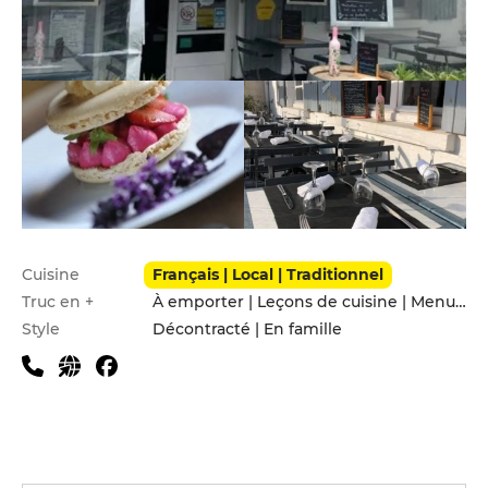
Infos pratiques
Cuisine
Français | Local | Traditionnel
Truc en +
À emporter | Leçons de cuisine | Menu enfants | Service de livraison | Terrasse
Style
Décontracté | En famille