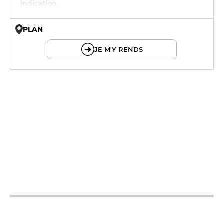
indication.
PLAN
© OpenMapTiles © OpenStreetMap
JE M'Y RENDS
12h - 14h
19h - 23h30
12h - 14h
19h - 23h30
12h - 14h
19h - 23h30
12h - 14h