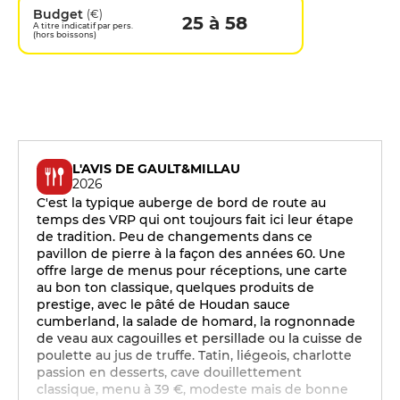
Budget
(€)
25 à 58
A titre indicatif par pers.
(hors boissons)
L'AVIS DE GAULT&MILLAU
2026
C'est la typique auberge de bord de route au
temps des VRP qui ont toujours fait ici leur étape
de tradition. Peu de changements dans ce
pavillon de pierre à la façon des années 60. Une
offre large de menus pour réceptions, une carte
au bon ton classique, quelques produits de
prestige, avec le pâté de Houdan sauce
cumberland, la salade de homard, la rognonnade
de veau aux cagouilles et persillade ou la cuisse de
poulette au jus de truffe. Tatin, liégeois, charlotte
passion en desserts, cave douillettement
classique, menu à 39 €, modeste mais de bonne