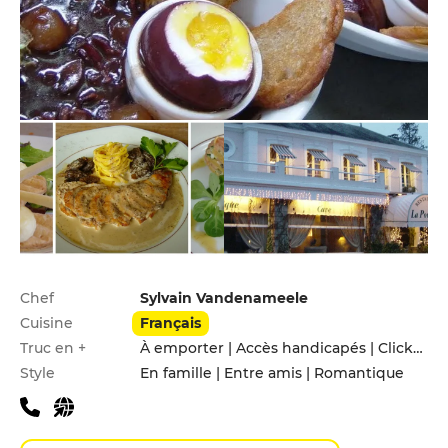
Infos pratiques
Chef
Sylvain Vandenameele
Cuisine
Français
Truc en +
À emporter | Accès handicapés | Click&Collect
Style
En famille | Entre amis | Romantique