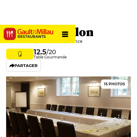
La Porte Bellon
RESTAURANTS
51 Rue Bellon, 60300 Senlis, France
12.5
/20
Table Gourmande
PARTAGER
15 PHOTOS