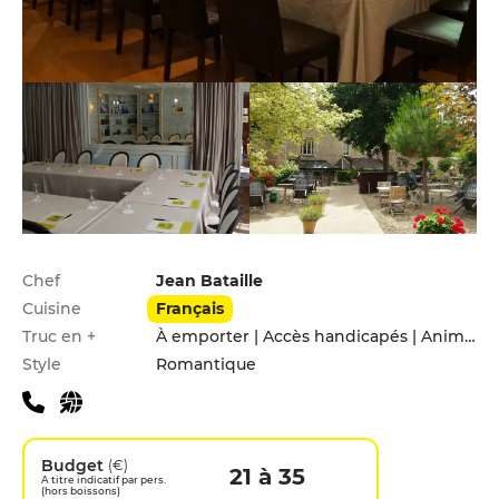
Infos pratiques
Chef
Jean Bataille
Cuisine
Français
Truc en +
À emporter | Accès handicapés | Animaux acceptés | Hébergement | Menu enfants
Style
Romantique
Budget
(€)
21 à 35
A titre indicatif par pers.
(hors boissons)