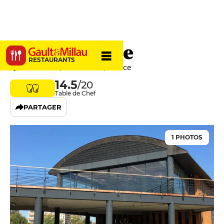
La Madeleine
RESTAURANTS
Quai Boffrand, 89100 Sens, France
14.5
/20
Table de Chef
PARTAGER
1 PHOTOS