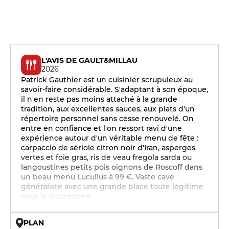
L'AVIS DE GAULT&MILLAU
2026
Patrick Gauthier est un cuisinier scrupuleux au
savoir-faire considérable. S'adaptant à son époque,
il n'en reste pas moins attaché à la grande
tradition, aux excellentes sauces, aux plats d'un
répertoire personnel sans cesse renouvelé. On
entre en confiance et l'on ressort ravi d'une
expérience autour d'un véritable menu de fête :
carpaccio de sériole citron noir d'Iran, asperges
vertes et foie gras, ris de veau fregola sarda ou
langoustines petits pois oignons de Roscoff dans
un beau menu Lucullus à 99 €. Vaste cave
généraliste avec une grande place toute légitime
pour la Bourgogne.
PLAN
© OpenMapTiles © OpenStreetMap