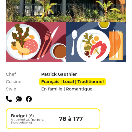
Infos pratiques
Chef
Patrick Gauthier
Cuisine
Français | Local | Traditionnel
Style
En famille | Romantique
Budget
(€)
78 à 177
A titre indicatif par pers.
(hors boissons)