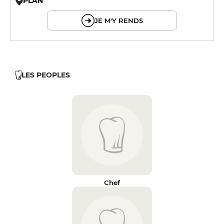
PLAN
© OpenMapTiles © OpenStreetMap
JE M'Y RENDS
LES PEOPLES
Chef