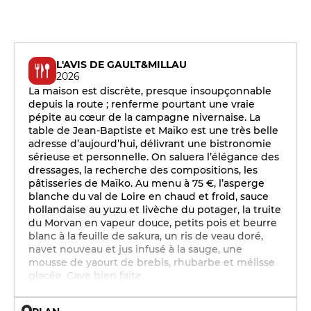
L'AVIS DE GAULT&MILLAU
2026
La maison est discrète, presque insoupçonnable
depuis la route ; renferme pourtant une vraie
pépite au cœur de la campagne nivernaise. La
table de Jean-Baptiste et Maïko est une très belle
adresse d’aujourd’hui, délivrant une bistronomie
sérieuse et personnelle. On saluera l’élégance des
dressages, la recherche des compositions, les
pâtisseries de Maïko. Au menu à 75 €, l’asperge
blanche du val de Loire en chaud et froid, sauce
hollandaise au yuzu et livèche du potager, la truite
du Morvan en vapeur douce, petits pois et beurre
blanc à la feuille de sakura, un ris de veau doré,
navet nouveau et jus infusé à la sauge, une
mousse de yaourt de brebis, rhubarbe et mélisse
glacée. Cave bien faite.