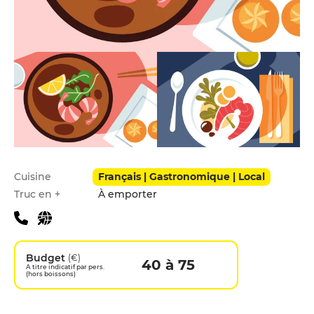
Infos pratiques
Cuisine
Français | Gastronomique | Local
Truc en +
À emporter
Budget
(€)
40 à 75
A titre indicatif par pers.
(hors boissons)