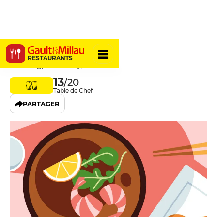
La Grangée
RESTAURANTS
Le Bourg, 58110 Alluy, France
13
/20
Table de Chef
PARTAGER