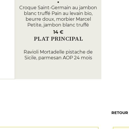
Croque Saint-Germain au jambon
blanc truffé Pain au levain bio,
beurre doux, morbier Marcel
Petite, jambon blanc truffé
14 €
PLAT PRINCIPAL
Ravioli Mortadelle pistache de
Sicile, parmesan AOP 24 mois
Ravioli artisanaux frais réalisés à la
main & partir semoule de blé dur
16 €
Ravioli Ricotta épinard & basilic,
parmesan AOP 24 mois Ravioli
artisanaux frais réalisés à la main
& partir de semoule de blé
RETOUR
16 €
DESSERT