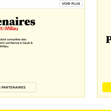
VOIR PLUS
Tarte au chocolat et caramel au
beurre salé de la tarte au carré
12 €
enaires
Brillat royal savarin truffé Lait de
vache pasteurisé de Bourgogne
P
12 €
 liste complète des
ont confiance à Gault &
Millau
 PARTENAIRES