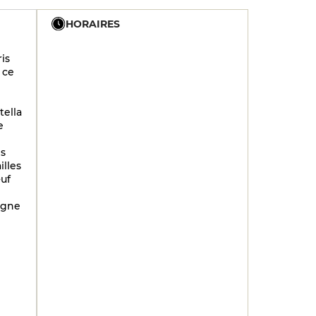
HORAIRES
U
is
 ce
19h - 23h30
19h - 23h30
tella
e
19h - 23h30
19h - 23h30
es
illes
19h - 23h30
uf
agne