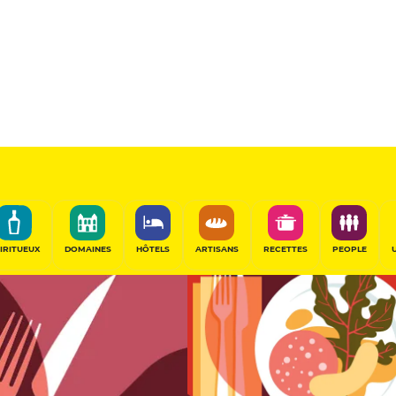
11
/20
Table Gourmande
PARTAGER
IRITUEUX
DOMAINES
HÔTELS
ARTISANS
RECETTES
PEOPLE