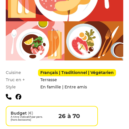
Infos pratiques
Cuisine
Français | Traditionnel | Végétarien
Truc en +
Terrasse
Style
En famille | Entre amis
Budget
(€)
26 à 70
A titre indicatif par pers.
(hors boissons)