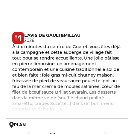
L'AVIS DE GAULT&MILLAU
2026
À dix minutes du centre de Guéret, vous êtes déjà
à la campagne et cette auberge de village fait
tout pour se rendre accueillante. Une jolie bâtisse
en pierre limousine, un aménagement
contemporain et une cuisine traditionnelle solide
et bien faite : foie gras mi-cuit chutney maison,
fricassée de pied de veau sauce poulette, pot-au-
feu de la mer crème de moules safranée, cœur de
filet de bœuf sauce Brillat Savarain. Les desserts
dans la même veine (soufflé chaud praliné
amaretto, crêpes Suzette…) dans un bon menu
complet et riche à 70 €.
PLAN
© OpenMapTiles © OpenStreetMap