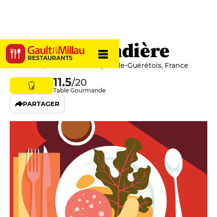
La Gourmandière
RESTAURANTS
6 Claviere, 23000 Saint-Sulpice-le-Guérétois, France
11.5
/20
Table Gourmande
PARTAGER