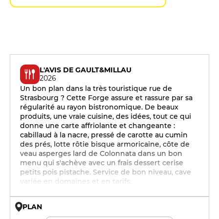
L'AVIS DE GAULT&MILLAU
2026
Un bon plan dans la très touristique rue de
Strasbourg ? Cette Forge assure et rassure par sa
régularité au rayon bistronomique. De beaux
produits, une vraie cuisine, des idées, tout ce qui
donne une carte affriolante et changeante :
cabillaud à la nacre, pressé de carotte au cumin
des prés, lotte rôtie bisque armoricaine, côte de
veau asperges lard de Colonnata dans un bon
menu qui s'achève avec un frais dessert cerise
petits pois pistache. Service de bon niveau, cave
variée en domaines et en tarifs.
PLAN
© OpenMapTiles © OpenStreetMap