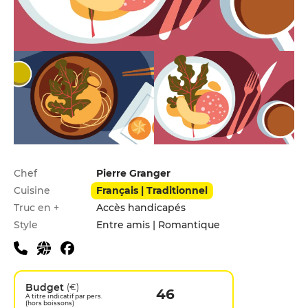
Infos pratiques
Chef
Pierre Granger
Cuisine
Français | Traditionnel
Truc en +
Accès handicapés
Style
Entre amis | Romantique
Budget
(€)
46
A titre indicatif par pers.
(hors boissons)