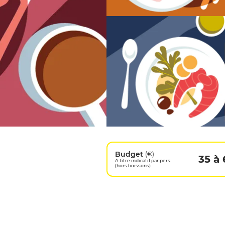
Budget
(€)
35 à
A titre indicatif par pers.
(hors boissons)