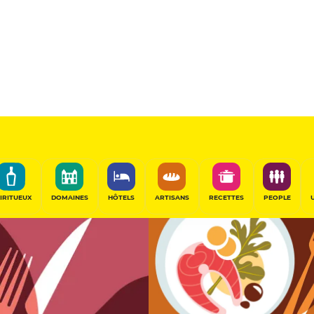
12.5
/20
Table Gourmande
PARTAGER
IRITUEUX
DOMAINES
HÔTELS
ARTISANS
RECETTES
PEOPLE