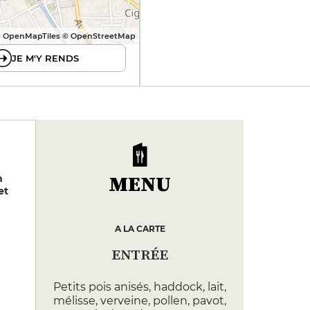
 OpenMapTiles © OpenStreetMap
JE M'Y RENDS
MENU
n
et
A LA CARTE
ENTRÉE
Petits pois anisés, haddock, lait,
mélisse, verveine, pollen, pavot,