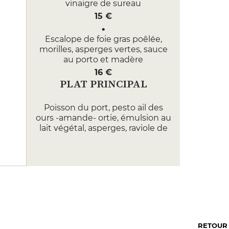
vinaigre de sureau
15 €
Escalope de foie gras poêlée,
morilles, asperges vertes, sauce
au porto et madère
16 €
PLAT PRINCIPAL
Poisson du port, pesto ail des
ours -amande- ortie, émulsion au
lait végétal, asperges, raviole de
champignons
26 €
Canette en 2 cuissons (filets rôtis
et cuisses confites en pastilla)
soja, miel de bourdaine, saké,
cacahuètes de Soustons, choux
chinois braisé au miso
RETOUR
26 €