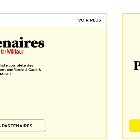
DESSERT
VOIR PLUS
Fraises, menthe, lait ribo,
noisettes
10 €
enaires
Chocolat noir Valrhôna, miel Apis
Mellona, noix, agrumes
P
10 €
 liste complète des
FORMULES
ont confiance à Gault &
Millau
Formule
35 €
Dégustation en 5 services
60 €
 PARTENAIRES