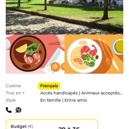
Infos pratiques
Cuisine
Français
Truc en +
Accès handicapés | Animaux acceptés | Hébergement | Parking privé
Style
En famille | Entre amis
Budget
(€)