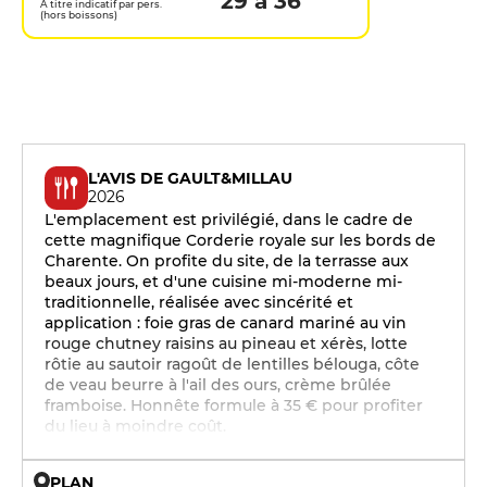
29 à 36
A titre indicatif par pers.
(hors boissons)
L'AVIS DE GAULT&MILLAU
2026
L'emplacement est privilégié, dans le cadre de
cette magnifique Corderie royale sur les bords de
Charente. On profite du site, de la terrasse aux
beaux jours, et d'une cuisine mi-moderne mi-
traditionnelle, réalisée avec sincérité et
application : foie gras de canard mariné au vin
rouge chutney raisins au pineau et xérès, lotte
rôtie au sautoir ragoût de lentilles bélouga, côte
de veau beurre à l'ail des ours, crème brûlée
framboise. Honnête formule à 35 € pour profiter
du lieu à moindre coût.
PLAN