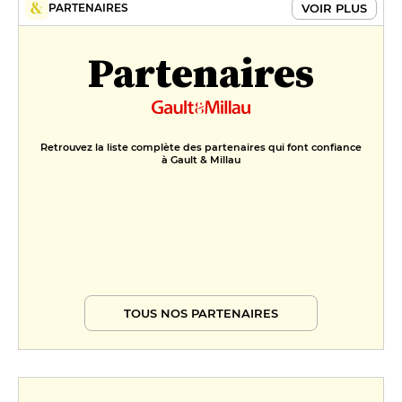
VOIR PLUS
PARTENAIRES
Cheesecake myrtille Froid sans
cuisson, coulis de myrtilles
Partenaires
12 €
FORMULES
Formule Corderie
29 €
Retrouvez la liste complète des partenaires qui font confiance
à Gault & Millau
Menu Corderie
36 €
TOUS NOS PARTENAIRES