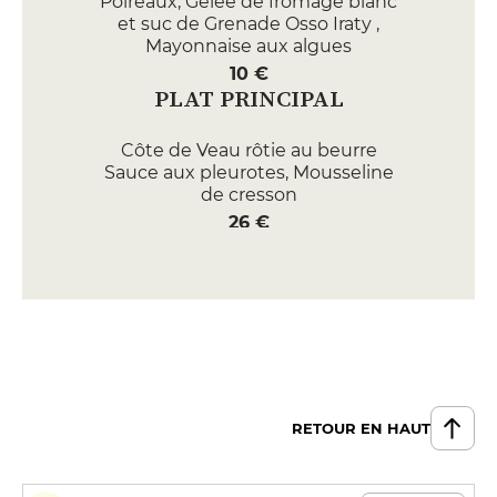
Poireaux, Gelée de fromage blanc
et suc de Grenade Osso Iraty ,
Mayonnaise aux algues
10 €
PLAT PRINCIPAL
Côte de Veau rôtie au beurre
Sauce aux pleurotes, Mousseline
de cresson
26 €
Lieu Jaune Croute de noix de
cajou, Choux rouge déshydraté,
Céleri en mignonette
24 €
DESSERT
Charlotte aux pommes Retour
RETOUR EN HAUT
d’enfance et pommes séchées
11 €