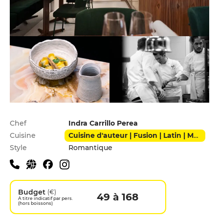
Infos pratiques
Chef
Indra Carrillo Perea
Cuisine
Cuisine d'auteur | Fusion | Latin | Méditerranéen
Style
Romantique
Budget
(€)
49 à 168
A titre indicatif par pers.
(hors boissons)