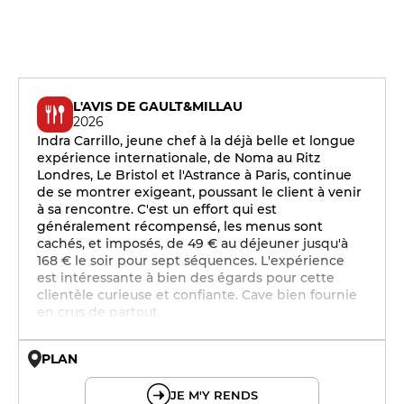
L'AVIS DE GAULT&MILLAU
2026
Indra Carrillo, jeune chef à la déjà belle et longue
expérience internationale, de Noma au Ritz
Londres, Le Bristol et l'Astrance à Paris, continue
de se montrer exigeant, poussant le client à venir
à sa rencontre. C'est un effort qui est
généralement récompensé, les menus sont
cachés, et imposés, de 49 € au déjeuner jusqu'à
168 € le soir pour sept séquences. L'expérience
est intéressante à bien des égards pour cette
clientèle curieuse et confiante. Cave bien fournie
en crus de partout.
PLAN
© OpenMapTiles © OpenStreetMap
JE M'Y RENDS