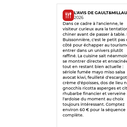
L'AVIS DE GAULT&MILLA
2026
Dans ce cadre à l'ancienne, le
visiteur curieux aura la tentati
chiner avant de passer à table. 
Buissonnière, c'est le petit pas
côté pour échapper au tourism
entrer dans un univers plutôt
raffiné. La cuisine sait néanmoi
se montrer directe et enraciné
tout en restant bien actuelle :
sériole fumée mayo miso salsa
avocat kiwi, feuilleté d'escargo
crème d'époisses, dos de lieu n
gnocchis ricotta asperges et ci
rhubarbe financier et verveine 
l'ardoise du moment au choix
toujours intéressant. Comptez
environ 60 € pour la séquence
complète.