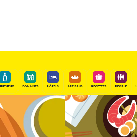
11.5
/20
Table Gourmande
PARTAGER
IRITUEUX
DOMAINES
HÔTELS
ARTISANS
RECETTES
PEOPLE