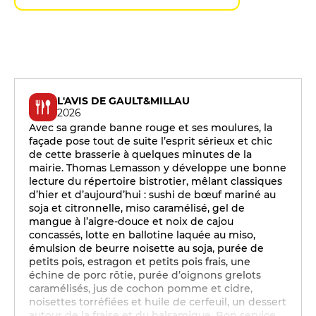
L'AVIS DE GAULT&MILLAU
2026
Avec sa grande banne rouge et ses moulures, la
façade pose tout de suite l’esprit sérieux et chic
de cette brasserie à quelques minutes de la
mairie. Thomas Lemasson y développe une bonne
lecture du répertoire bistrotier, mêlant classiques
d’hier et d’aujourd’hui : sushi de bœuf mariné au
soja et citronnelle, miso caramélisé, gel de
mangue à l’aigre-douce et noix de cajou
concassés, lotte en ballotine laquée au miso,
émulsion de beurre noisette au soja, purée de
petits pois, estragon et petits pois frais, une
échine de porc rôtie, purée d’oignons grelots
caramélisés, jus de cochon pomme et cidre,
noisettes torréfiées et huile de cerfeuil, un dessert
autour de la fraise et du balsamique. Bon service.