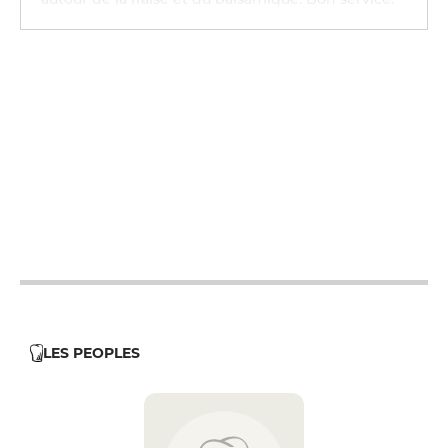
12h - 14h
19h30 - 22h30
12h - 14h
19h30 - 22h30
12h - 14h
19h30 - 22h30
12h - 14h
19h30 - 22h30
12h - 14h
19h30 - 22h30
LES PEOPLES