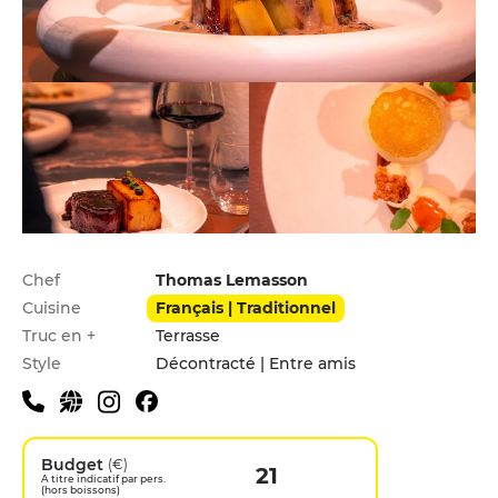
Infos pratiques
Chef
Thomas Lemasson
Cuisine
Français | Traditionnel
Truc en +
Terrasse
Style
Décontracté | Entre amis
Budget
(€)
21
A titre indicatif par pers.
(hors boissons)