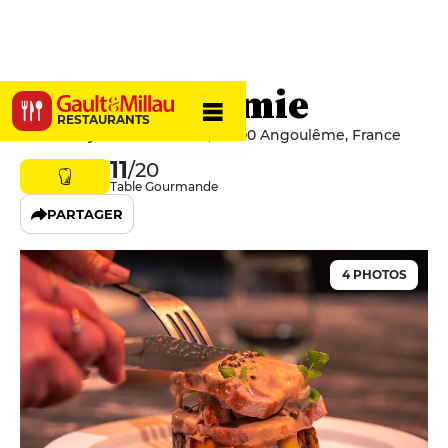
La Bistronomie
RESTAURANTS
16 Rue Raymond Poincaré, 16000 Angoulême, France
11
/20
Table Gourmande
PARTAGER
4 PHOTOS