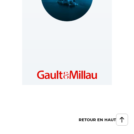
SLOVENIA
https://si.gaultmillau.com
RETOUR EN HAUT