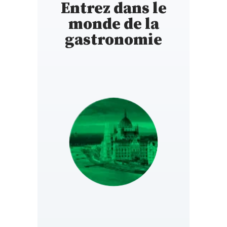
Entrez dans le
monde de la
gastronomie
HUNGARY
https://www.gault-
millau.hu