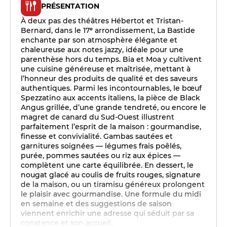
PRÉSENTATION
À deux pas des théâtres Hébertot et Tristan-
Bernard, dans le 17ᵉ arrondissement, La Bastide
enchante par son atmosphère élégante et
chaleureuse aux notes jazzy, idéale pour une
parenthèse hors du temps. Bia et Moa y cultivent
une cuisine généreuse et maîtrisée, mettant à
l’honneur des produits de qualité et des saveurs
authentiques. Parmi les incontournables, le bœuf
Spezzatino aux accents italiens, la pièce de Black
Angus grillée, d’une grande tendreté, ou encore le
magret de canard du Sud-Ouest illustrent
parfaitement l’esprit de la maison : gourmandise,
finesse et convivialité. Gambas sautées et
garnitures soignées — légumes frais poêlés,
purée, pommes sautées ou riz aux épices —
complètent une carte équilibrée. En dessert, le
nougat glacé au coulis de fruits rouges, signature
de la maison, ou un tiramisu généreux prolongent
le plaisir avec gourmandise. Une formule du midi
en semaine et des suggestions de saison
viennent enrichir une adresse qui séduit par sa
constance et son accueil.