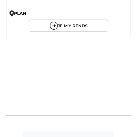
PLAN
© OpenMapTiles © OpenStreetMap
JE M'Y RENDS
9h - 0h
9h - 0h
9h - 0h
9h - 0h
9h - 0h
9h - 0h