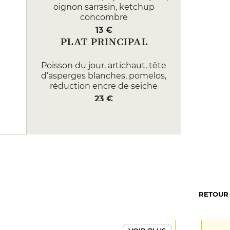
oignon sarrasin, ketchup
concombre
13 €
PLAT PRINCIPAL
Poisson du jour, artichaut, tête
d’asperges blanches, pomelos,
réduction encre de seiche
23 €
Agneau en 2 façons,
menthe/coriandre, petits pois,
carottes, jus sauge
26 €
DESSERT
Textures de rhubarbe, sorbet
RETOUR
persil/coriandre, mousse gin
Mélifera
8 €