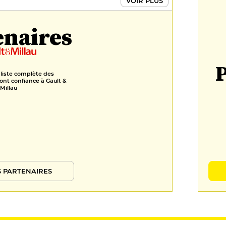
VOIR PLUS
Chocolat / pistache
enaires
8 €
FORMULES
Menu déjeuner
P
 liste complète des
24 €
ont confiance à Gault &
Millau
Menu
38 €
 PARTENAIRES