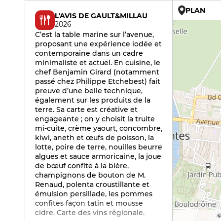
PLAN
L'AVIS DE GAULT&MILLAU
2026
C’est la table marine sur l’avenue,
proposant une expérience iodée et
contemporaine dans un cadre
minimaliste et actuel. En cuisine, le
chef Benjamin Girard (notamment
passé chez Philippe Etchebest) fait
preuve d’une belle technique,
également sur les produits de la
terre. Sa carte est créative et
engageante ; on y choisit la truite
mi-cuite, crème yaourt, concombre,
kiwi, aneth et œufs de poisson, la
lotte, poire de terre, nouilles beurre
algues et sauce armoricaine, la joue
de bœuf confite à la bière,
champignons de bouton de M.
Renaud, polenta croustillante et
émulsion persillade, les pommes
confites façon tatin et mousse
cidre. Carte des vins régionale.
©