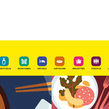
12
/20
Table Gourmande
PARTAGER
IRITUEUX
DOMAINES
HÔTELS
ARTISANS
RECETTES
PEOPLE