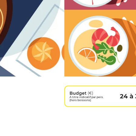
Budget
(€)
24 à
A titre indicatif par pers.
(hors boissons)