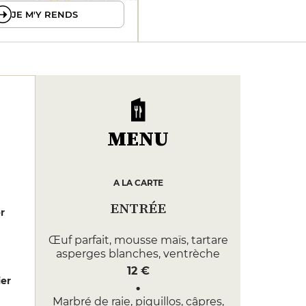
JE M'Y RENDS
MENU
A LA CARTE
ENTRÉE
er
Œuf parfait, mousse maïs, tartare
asperges blanches, ventrèche
12 €
er
Marbré de raie, piquillos, câpres,