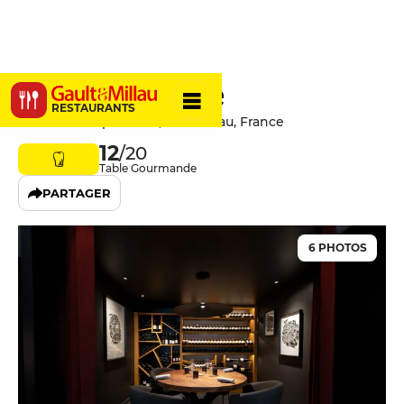
L'Interprète
RESTAURANTS
8 Rue des Orphelines, 64000 Pau, France
12
/20
Table Gourmande
PARTAGER
6 PHOTOS