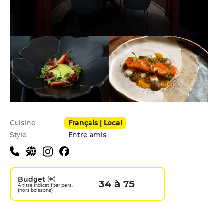
Infos pratiques
Cuisine
Français | Local
Style
Entre amis
Budget
(€)
34 à 75
A titre indicatif par pers.
(hors boissons)