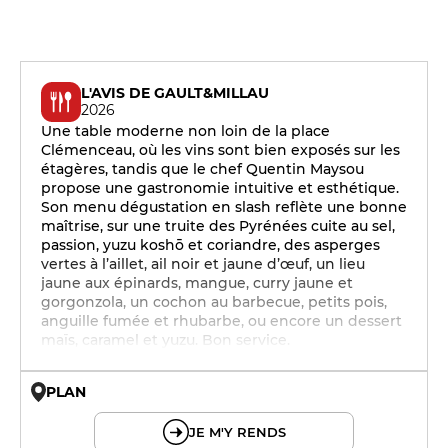
L'AVIS DE GAULT&MILLAU
2026
Une table moderne non loin de la place
Clémenceau, où les vins sont bien exposés sur les
étagères, tandis que le chef Quentin Maysou
propose une gastronomie intuitive et esthétique.
Son menu dégustation en slash reflète une bonne
maîtrise, sur une truite des Pyrénées cuite au sel,
passion, yuzu koshō et coriandre, des asperges
vertes à l’aillet, ail noir et jaune d’œuf, un lieu
jaune aux épinards, mangue, curry jaune et
gorgonzola, un cochon au barbecue, petits pois,
anguille fumée et rhubarbe, ou encore un dessert
maïs, caramel et yuzu. Bon service.
PLAN
© OpenMapTiles © OpenStreetMap
JE M'Y RENDS