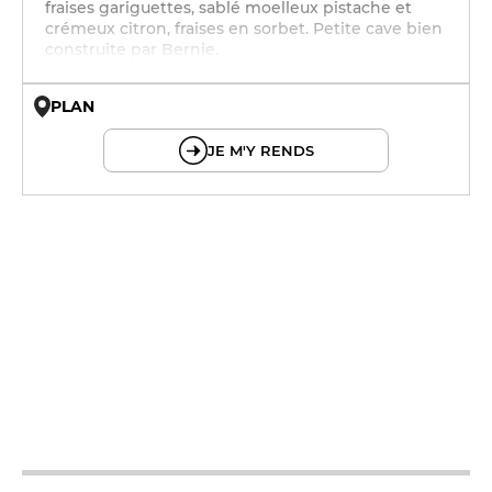
fraises gariguettes, sablé moelleux pistache et
crémeux citron, fraises en sorbet. Petite cave bien
construite par Bernie.
PLAN
© OpenMapTiles © OpenStreetMap
JE M'Y RENDS
12h - 14h
19h - 23h30
12h - 14h
19h - 23h30
12h - 14h
19h - 23h30
12h - 14h