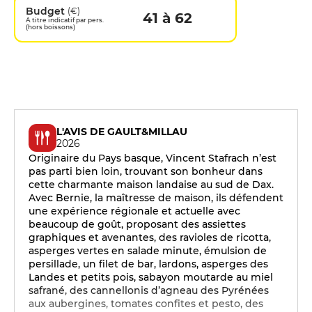
Budget
(€)
41 à 62
A titre indicatif par pers.
(hors boissons)
L'AVIS DE GAULT&MILLAU
2026
Originaire du Pays basque, Vincent Stafrach n’est
pas parti bien loin, trouvant son bonheur dans
cette charmante maison landaise au sud de Dax.
Avec Bernie, la maîtresse de maison, ils défendent
une expérience régionale et actuelle avec
beaucoup de goût, proposant des assiettes
graphiques et avenantes, des ravioles de ricotta,
asperges vertes en salade minute, émulsion de
persillade, un filet de bar, lardons, asperges des
Landes et petits pois, sabayon moutarde au miel
safrané, des cannellonis d’agneau des Pyrénées
aux aubergines, tomates confites et pesto, des