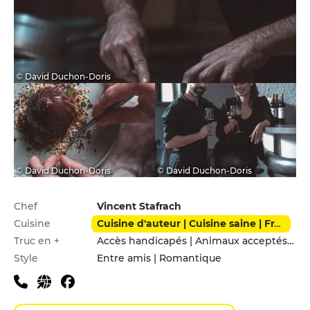
© David Duchon-Doris
© David Duchon-Doris
© David Duchon-Doris
Infos pratiques
Chef
Vincent Stafrach
Cuisine
Cuisine d'auteur | Cuisine saine | Français | Moderne
Truc en +
Accès handicapés | Animaux acceptés | Parking privé | Terrasse
Style
Entre amis | Romantique