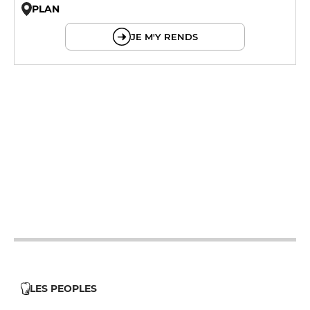
PLAN
© OpenMapTiles © OpenStreetMap
JE M'Y RENDS
12h - 14h
12h - 14h
12h - 14h
12h - 14h
12h - 14h
12h - 14h
LES PEOPLES