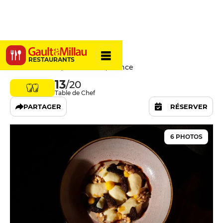
L'Évadé
RESTAURANTS
23 Rue Clauzel, 75009 Paris, France
13
/20
Table de Chef
PARTAGER
RÉSERVER
6 PHOTOS