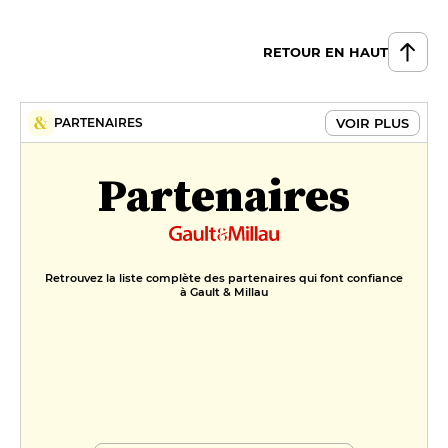
Soufflé chocolat noir valrhona
70%, glace yaourt grec
15 €
RETOUR EN HAUT
Crème légère vanille, pomme
caramélisée, meringue, basilic
VOIR PLUS
PARTENAIRES
12 €
FORMULES
Partenaires
Formule déjeuner
38 €
Menu déjeuner
Retrouvez la liste complète des partenaires qui font confiance
à Gault & Millau
42 €
Menu Dégustation
65 €