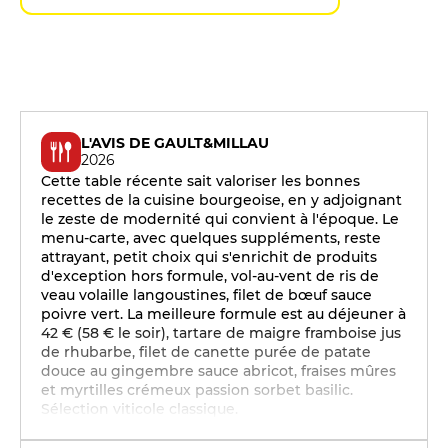
L'AVIS DE GAULT&MILLAU
2026
Cette table récente sait valoriser les bonnes
recettes de la cuisine bourgeoise, en y adjoignant
le zeste de modernité qui convient à l'époque. Le
menu-carte, avec quelques suppléments, reste
attrayant, petit choix qui s'enrichit de produits
d'exception hors formule, vol-au-vent de ris de
veau volaille langoustines, filet de bœuf sauce
poivre vert. La meilleure formule est au déjeuner à
42 € (58 € le soir), tartare de maigre framboise jus
de rhubarbe, filet de canette purée de patate
douce au gingembre sauce abricot, fraises mûres
et myrtilles crémeux passion sorbet basilic.
Sélection viticole classique.