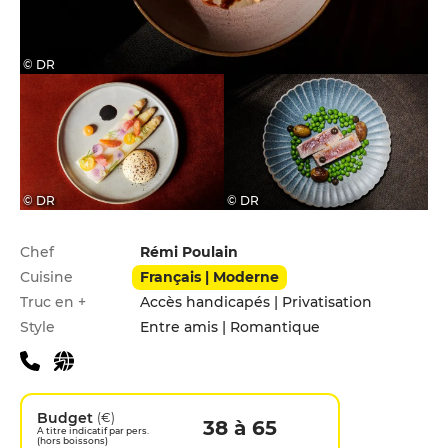
© DR
© DR
© DR
Infos pratiques
Chef
Rémi Poulain
Cuisine
Français | Moderne
Truc en +
Accès handicapés | Privatisation
Style
Entre amis | Romantique
Budget
(€)
38 à 65
A titre indicatif par pers.
(hors boissons)