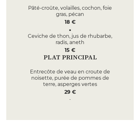
Pâté-croûte, volailles, cochon, foie
gras, pécan
18 €
Ceviche de thon, jus de rhubarbe,
radis, aneth
15 €
PLAT PRINCIPAL
Entrecôte de veau en croute de
noisette, purée de pommes de
terre, asperges vertes
29 €
Lieu noir, petit-pois, beurre
monté sarriette, citron
29 €
DESSERT