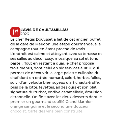
L'AVIS DE GAULT&MILLAU
2026
Le chef Régis Douysset a fait de cet ancien buffet
de la gare de Meudon une étape gourmande, à la
campagne tout en étant proche de Paris.
L'endroit est calme et attrayant avec sa terrasse et
ses salles au décor cosy, mosaïque au sol et tons
pastell. Tout en restant à quai, le chef propose
trois menus, dont celui en six services à 110 € qui
permet de découvrir la large palette culinaire du
chef dont en entrée homard, céleri, herbes folles,
suivi d'un velouté bien soyeux d'artichauts-truffe,
puis de la lotte, févettes, ail des ours et son plat
signature du turbot, endive caramélisée, émulsion
citronnelle. On finit avec les deux desserts dont le
premier un gourmand soufflé Grand Marnier-
orange sanguine et le second une douceur
chocolat. Carte des vins bien construite,