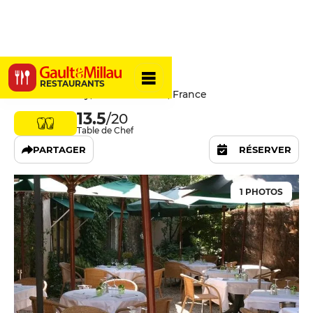
L'Escarbille
RESTAURANTS
8 Rue de Vélizy, 92190 Meudon, France
13.5
/20
Table de Chef
PARTAGER
RÉSERVER
1 PHOTOS