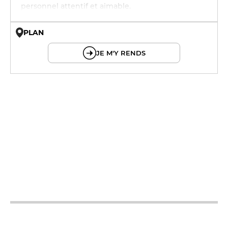
personnel attentif et aimable.
PLAN
© OpenMapTiles © OpenStreetMap
JE M'Y RENDS
12h - 14h
19h - 23h30
12h - 14h
19h - 23h30
12h - 14h
19h - 23h30
12h - 14h
19h - 23h30
12h - 14h
19h - 23h30