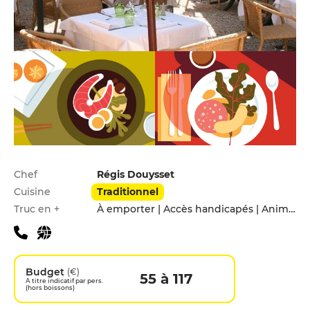
Infos pratiques
Chef
Régis Douysset
Cuisine
Traditionnel
Truc en +
À emporter | Accès handicapés | Animaux acceptés | Click&Collect | Parking privé | Service voiturier
Budget
(€)
55 à 117
A titre indicatif par pers.
(hors boissons)