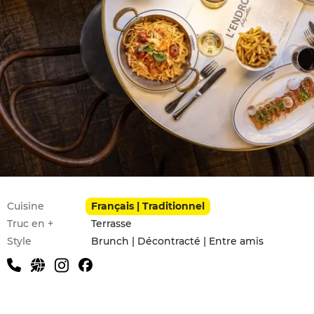
Infos pratiques
Cuisine
Français | Traditionnel
Truc en +
Terrasse
Style
Brunch | Décontracté | Entre amis