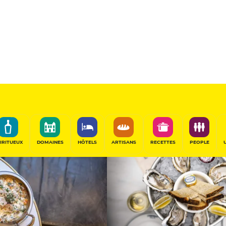
Sélectionné
PARTAGER
IRITUEUX
DOMAINES
HÔTELS
ARTISANS
RECETTES
PEOPLE