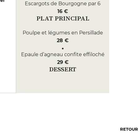
er
Escargots de Bourgogne par 6
16 €
PLAT PRINCIPAL
Poulpe et légumes en Persillade
28 €
Epaule d’agneau confite effiloché
29 €
DESSERT
Pain Perdu glace Vanille
14 €
Tarte fine aux pommes
9 €
RETOUR