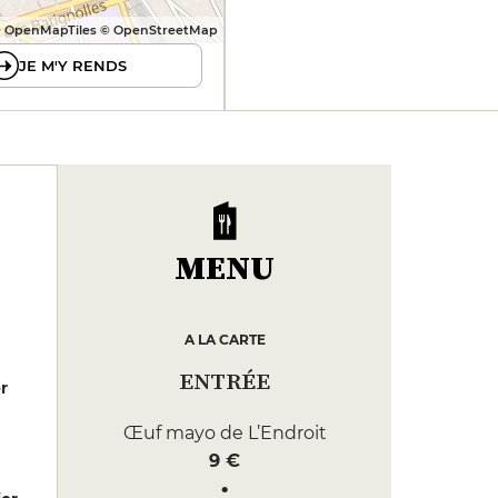
 OpenMapTiles © OpenStreetMap
JE M'Y RENDS
MENU
A LA CARTE
ENTRÉE
er
Œuf mayo de L’Endroit
9 €