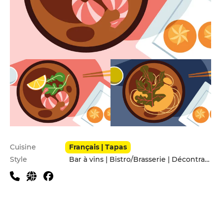
Infos pratiques
Cuisine
Français | Tapas
Style
Bar à vins | Bistro/Brasserie | Décontracté | En famille | Entre amis