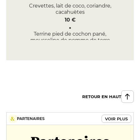
Crevettes, lait de coco, coriandre,
cacahuètes
10 €
Terrine pied de cochon pané,
mousseline de pomme de terre
9 €
DESSERT
Glace maïs, crumble au maïs,
piment citron
4 €
RETOUR EN HAUT
VOIR PLUS
PARTENAIRES