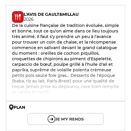
L'AVIS DE GAULT&MILLAU
2026
De la cuisine française de tradition évoluée, simple
et bonne, tout ce qu'on aime dans ce lieu toujours
très animé. Il faut s'y prendre un peu à l'avance
pour trouver un coin de chaise, et la récompense
commence en salivant devant le grand catalogue
du moment : oreilles de cochon piquillos,
croquettes de chipirons au piment d'Espelette,
carpaccio de bœuf, poulpe grillé à l'huile d'ail et
paprika, suprême de volaille polenta crémeuse
petits pois sauce foie gras… Desserts de l'époque
(baba, riz au lait, Paris-Brest) pour une qualité de
toque jamais prise au dépourvu, cave bien remplie
et variée en tarifs.
PLAN
© OpenMapTiles © OpenStreetMap
JE M'Y RENDS