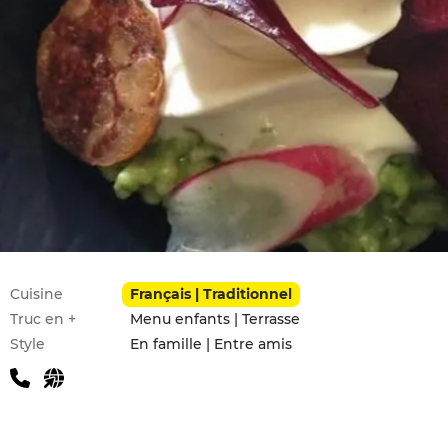
Infos pratiques
Cuisine
Français | Traditionnel
Truc en +
Menu enfants | Terrasse
Style
En famille | Entre amis