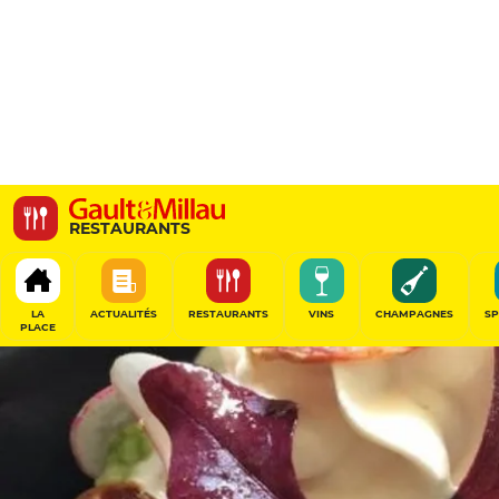
L'AOC
RESTAURANTS
67Ter Boulevard de la Tour d'Auvergne, 35000 Rennes, Franc
LA
ACTUALITÉS
RESTAURANTS
VINS
CHAMPAGNES
SP
PLACE