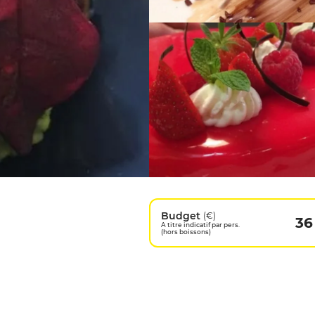
Budget
(€)
36
A titre indicatif par pers.
(hors boissons)