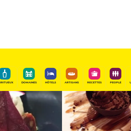
Sélectionné
e
PARTAGER
IRITUEUX
DOMAINES
HÔTELS
ARTISANS
RECETTES
PEOPLE