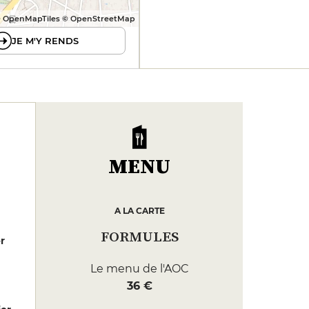
 OpenMapTiles © OpenStreetMap
JE M'Y RENDS
MENU
A LA CARTE
FORMULES
er
Le menu de l'AOC
36 €