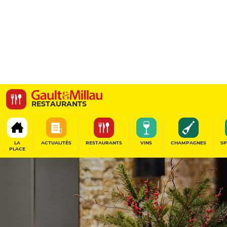
Korus
RESTAURANTS
73 Rue Amelot, 75011 Paris, France
LA
ACTUALITÉS
RESTAURANTS
VINS
CHAMPAGNES
SP
PLACE