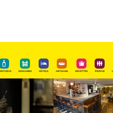
12
/20
Table Gourmande
PARTAGER
IRITUEUX
DOMAINES
HÔTELS
ARTISANS
RECETTES
PEOPLE