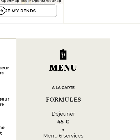
 OpenMapTiles © OpenStreetMap
JE M'Y RENDS
MENU
seur
re
A LA CARTE
FORMULES
seur
re
Déjeuner
45 €
ne
t
Menu 6 services