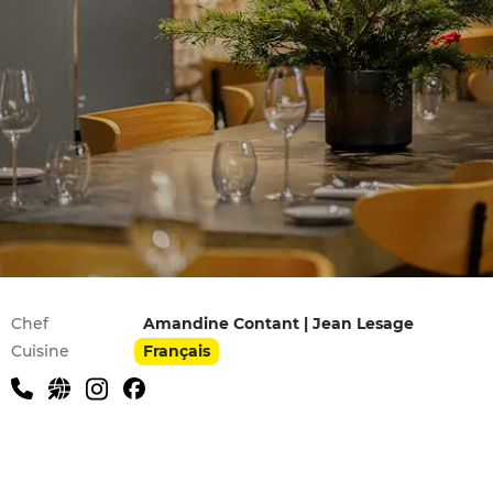
Infos pratiques
Chef
Amandine Contant | Jean Lesage
Cuisine
Français