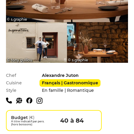
© s.graphie
© tony guillou
© s.graphie
Infos pratiques
Chef
Alexandre Juton
Cuisine
Français | Gastronomique
Style
En famille | Romantique
Budget
(€)
40 à 84
A titre indicatif par pers.
(hors boissons)