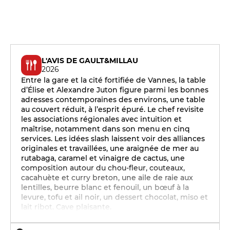
L'AVIS DE GAULT&MILLAU
2026
Entre la gare et la cité fortifiée de Vannes, la table
d’Élise et Alexandre Juton figure parmi les bonnes
adresses contemporaines des environs, une table
au couvert réduit, à l’esprit épuré. Le chef revisite
les associations régionales avec intuition et
maîtrise, notamment dans son menu en cinq
services. Les idées slash laissent voir des alliances
originales et travaillées, une araignée de mer au
rutabaga, caramel et vinaigre de cactus, une
composition autour du chou-fleur, couteaux,
cacahuète et curry breton, une aile de raie aux
lentilles, beurre blanc et fenouil, un bœuf à la
levure, tofu et ail noir, un dessert chocolat, miso et
lait ribot. Cave plaisante.