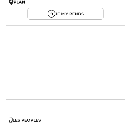
PLAN
© OpenMapTiles © OpenStreetMap
JE M'Y RENDS
12h - 14h
12h - 14h
12h - 14h
12h - 14h
12h - 14h
LES PEOPLES