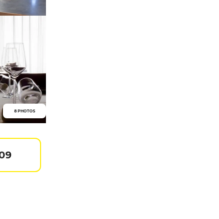
8 PHOTOS
109