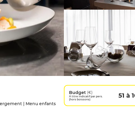
Budget
(€)
51 à 
A titre indicatif par pers.
(hors boissons)
bergement | Menu enfants