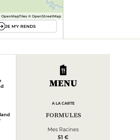
 OpenMapTiles © OpenStreetMap
JE M'Y RENDS
MENU
e
nd
A LA CARTE
FORMULES
land
r
Mes Racines
51 €