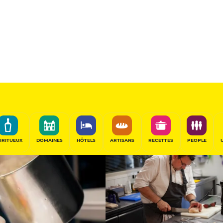
14
/20
Table de Chef
PARTAGER
IRITUEUX
DOMAINES
HÔTELS
ARTISANS
RECETTES
PEOPLE