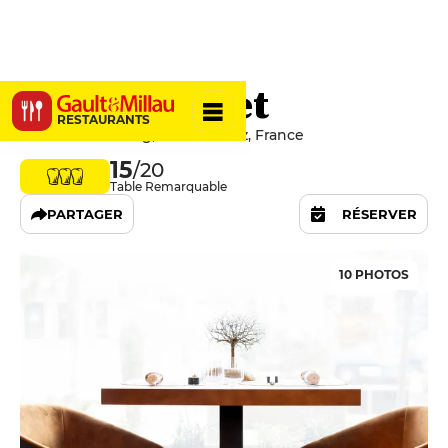
Hervé Busset
RESTAURANTS
24 Place du Bourg, 12000 Rodez, France
15
/20
Table Remarquable
PARTAGER
RÉSERVER
10 PHOTOS