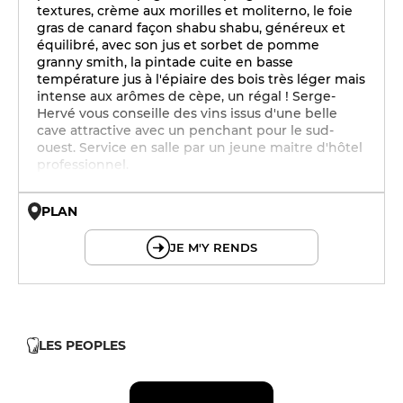
textures, crème aux morilles et moliterno, le foie
gras de canard façon shabu shabu, généreux et
équilibré, avec son jus et sorbet de pomme
granny smith, la pintade cuite en basse
température jus à l'épiaire des bois très léger mais
intense aux arômes de cèpe, un régal ! Serge-
Hervé vous conseille des vins issus d'une belle
cave attractive avec un penchant pour le sud-
ouest. Service en salle par un jeune maitre d'hôtel
professionnel.
PLAN
© OpenMapTiles © OpenStreetMap
JE M'Y RENDS
LES PEOPLES