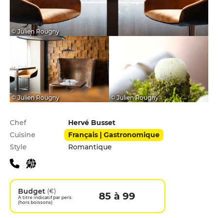
© Julien Rougny
© Julien Rougny
© Julien Rougny
Infos pratiques
Chef
Hervé Busset
Cuisine
Français | Gastronomique
Style
Romantique
Budget
(€)
85 à 99
A titre indicatif par pers.
(hors boissons)