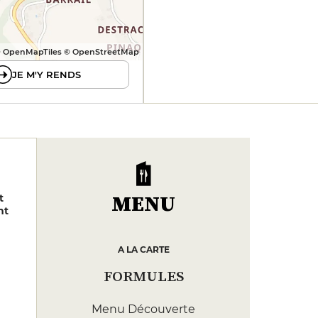
 OpenMapTiles © OpenStreetMap
JE M'Y RENDS
MENU
t
nt
A LA CARTE
FORMULES
Menu Découverte