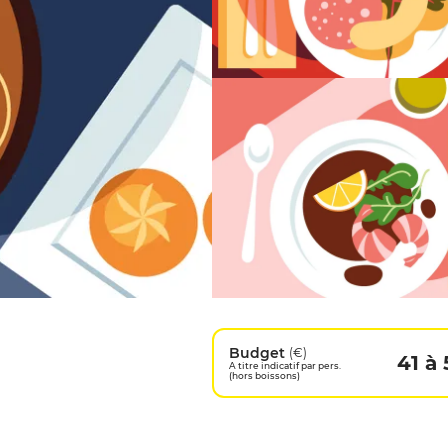
Budget
(€)
41 à 
A titre indicatif par pers.
(hors boissons)