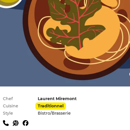
Infos pratiques
Chef
Laurent Miremont
Cuisine
Traditionnel
Style
Bistro/Brasserie