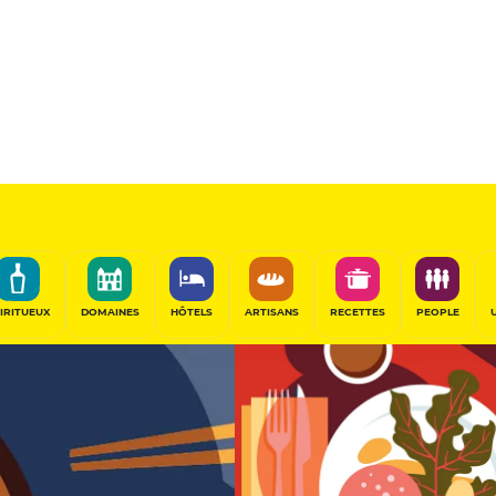
 Laurent
13
/20
Table de Chef
PARTAGER
IRITUEUX
DOMAINES
HÔTELS
ARTISANS
RECETTES
PEOPLE