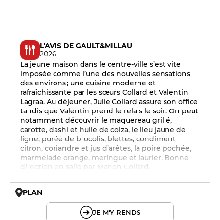
L'AVIS DE GAULT&MILLAU
2026
La jeune maison dans le centre-ville s’est vite
imposée comme l’une des nouvelles sensations
des environs ; une cuisine moderne et
rafraîchissante par les sœurs Collard et Valentin
Lagraa. Au déjeuner, Julie Collard assure son office
tandis que Valentin prend le relais le soir. On peut
notamment découvrir le maquereau grillé,
carotte, dashi et huile de colza, le lieu jaune de
ligne, purée de brocolis, blettes, condiment
citron, coriandre et jus d’arêtes, la poire pochée,
marmelade orange, meringue et laurier. Bonne
direction en salle par Manon Collard.
PLAN
© OpenMapTiles © OpenStreetMap
JE M'Y RENDS