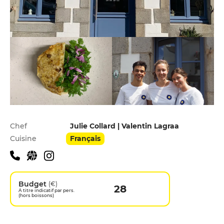
Infos pratiques
Chef
Julie Collard | Valentin Lagraa
Cuisine
Français
Budget
(€)
28
A titre indicatif par pers.
(hors boissons)