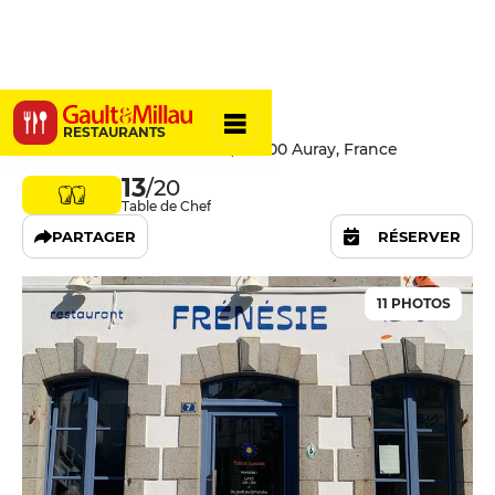
Frénésie
RESTAURANTS
7 Place du Maréchal Joffre, 56400 Auray, France
13
/20
Table de Chef
PARTAGER
RÉSERVER
11 PHOTOS