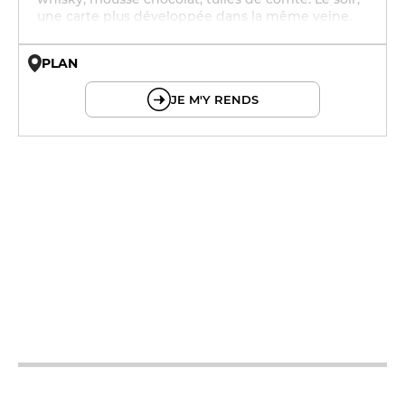
une carte plus développée dans la même veine.
PLAN
© OpenMapTiles © OpenStreetMap
JE M'Y RENDS
12h - 15h
19h - 0h
12h - 15h
19h - 0h
12h - 15h
19h - 0h
12h - 15h
19h - 0h
12h - 15h
19h - 0h