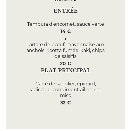
ENTRÉE
Tempura d’encornet, sauce verte
14 €
Tartare de bœuf, mayonnaise aux
anchois, ricotta fumée, kaki, chips
de salsifis
20 €
PLAT PRINCIPAL
Carré de sanglier, épinard,
radicchio, condiment ail noir et
miso
32 €
Bar, consommé d’ail, blette, arista
lonzo
30 €