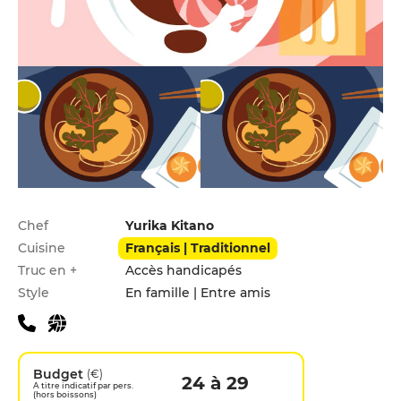
Infos pratiques
Chef
Yurika Kitano
Cuisine
Français | Traditionnel
Truc en +
Accès handicapés
Style
En famille | Entre amis
Budget
(€)
24 à 29
A titre indicatif par pers.
(hors boissons)