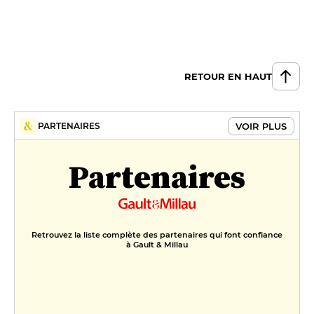
DESSERT
Tarte tatin, glace au foin
10 €
RETOUR EN HAUT
Mousse au chocolat, glace au
whisky, tuile de comté
12 €
VOIR PLUS
PARTENAIRES
FORMULES
Partenaires
Formule déjeuner
24 €
Menu déjeuner
Retrouvez la liste complète des partenaires qui font confiance
29 €
à Gault & Millau