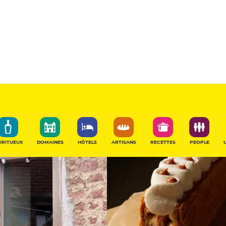
15
/20
Table Remarquable
PARTAGER
IRITUEUX
DOMAINES
HÔTELS
ARTISANS
RECETTES
PEOPLE