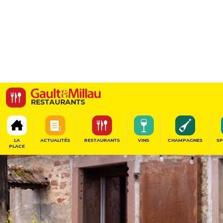
Enfin
RESTAURANTS
2 Chemin Du Château d’Andlau, 67140 Barr, France
LA
ACTUALITÉS
RESTAURANTS
VINS
CHAMPAGNES
SP
PLACE