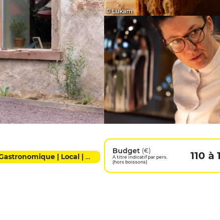
© Lukam
Budget
(€)
110 à 
Cuisine d'auteur | Cuisine saine | Français | Gastronomique | Local | Moderne
A titre indicatif par pers.
(hors boissons)