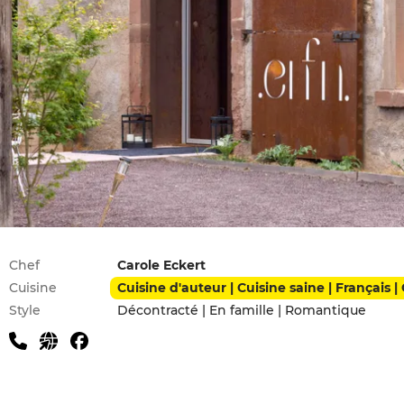
Infos pratiques
Chef
Carole Eckert
Cuisine
Style
Décontracté | En famille | Romantique