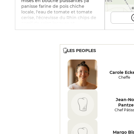
mises en bouche puissantes (la
panisse farine de pois chiche
©
locale, l'eau de tomate et tomate
cerise, l'écrevisse du Rhin chips de
corail de saint-jacques et
tangelolo), annonçant une
séquence pleine d'inventivité et de
fraîcheur : le concombre décliné, au
naturel, en escabèche, en pickles,
LES PEOPLES
en granité, huile de vert d'oignon,
l'ajo blanco en soupe et crème
glacée, de belle saveur et texture
avec le croquant des légumes, une
Carole Eck
très créative adaptation de la
Cheffe
bouillabaisse en Alsace, bouchée
de perche, quenelle de brochet
rouille au siphon minestrone de
légumes et soupe d'écrevisses
Jean-No
courgette poutargue de sandre…
Pantze
La truite de Sparsbach, cuite 3'30s à
Chef Pâtiss
70°, haricots légumes croquants,
sauge en feuille et émulsion,
montre un peu moins de caractère,
mais peut être échangée avec le
Margo Bis