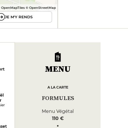
 OpenMapTiles © OpenStreetMap
JE M'Y RENDS
MENU
ert
A LA CARTE
ël
FORMULES
r
ier
Menu Végétal
110 €
set