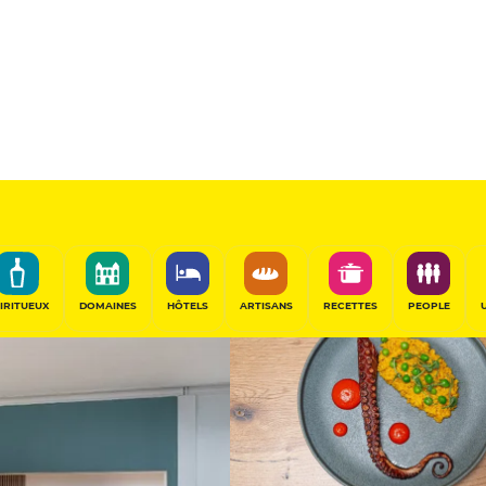
11.5
/20
Table Gourmande
PARTAGER
IRITUEUX
DOMAINES
HÔTELS
ARTISANS
RECETTES
PEOPLE