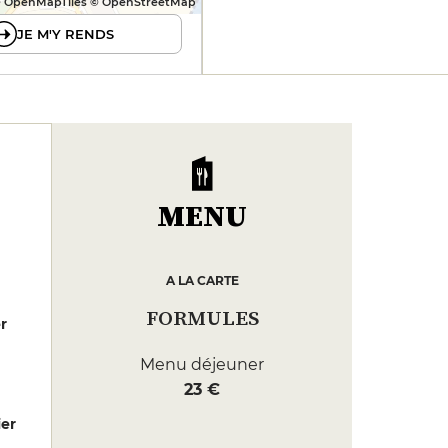
 OpenMapTiles © OpenStreetMap
JE M'Y RENDS
MENU
A LA CARTE
FORMULES
er
Menu déjeuner
23 €
er