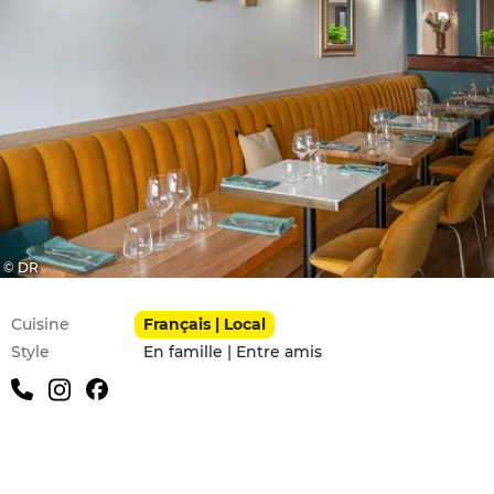
© DR
Infos pratiques
Cuisine
Français | Local
Style
En famille | Entre amis