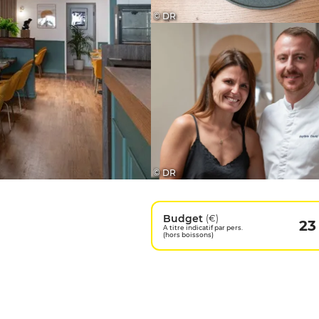
© DR
© DR
Budget
(€)
23
A titre indicatif par pers.
(hors boissons)