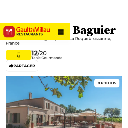
Domaine du Baguier
RESTAURANTS
435 Chemin Du Baguier, 83136 La Roquebrussanne,
France
12
/20
Table Gourmande
PARTAGER
8 PHOTOS