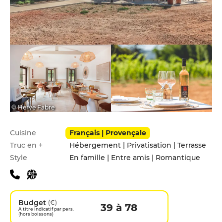
© Herve Fabre
Infos pratiques
Cuisine
Français | Provençale
Truc en +
Hébergement | Privatisation | Terrasse
Style
En famille | Entre amis | Romantique
Budget
(€)
39 à 78
A titre indicatif par pers.
(hors boissons)