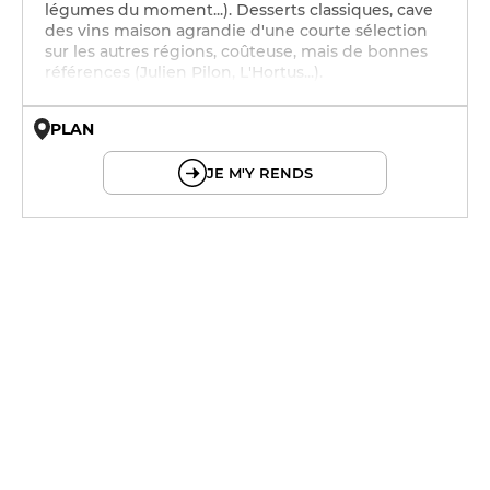
légumes du moment...). Desserts classiques, cave
des vins maison agrandie d'une courte sélection
sur les autres régions, coûteuse, mais de bonnes
références (Julien Pilon, L'Hortus...).
PLAN
© OpenMapTiles © OpenStreetMap
JE M'Y RENDS
8h - 22h
8h - 22h
8h - 22h
8h - 22h
8h - 22h